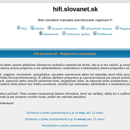
hifi.slovanet.sk
Bolo zavedene manualne potvrdzovanie registracii !!!
FAQ
Hľadať
Zoznam užívateľov
Užívateľské skupiny
Registr
Nastavenia
Súkromné správy
Prihlásenie
hifi.slovanet.sk - Registračné podmienky
ániť alebo upraviť akýkoľvek všeobecne nežiadúci materiál tak rýchlo, ako je to len možné, je ne
a názory autora príspevku a nie administrátorov, moderátorov a webmastera (okrem príspevkov od
é, vulgárne, nenávistné, zastrašujúce, sexuálne orientované alebo iné materiály, ktoré môžu po
o Vašej činnosti informovaný). IP adresa všetkých príspevkov je zaznamenávaná pre prípad potre
raviť, presunúť alebo ukončiť akúkoľvek tému, kedykoľvek zistia, že odporuje týmto podmienkam. A
zradené tretej strane bez Vášho povolenia, nemôžu byť webmaster, administrátor a moderátori 
šom počítači. Tieto cookies neobsahujú žiadne informácie, ktoré ste vložil(a), slúžia len k zvýšen
esla (a pre poslanie nového hesla, pokiaľ ste zabudol aktuálne).
odmienkami.
Súhlasím s týmito podmienkami a je mi
viac
ako 13 rokov.
Súhlasím s týmito podmienkami a je mi
menej
ako 13 rokov.
Nesúhlasím s týmito podmienkami.