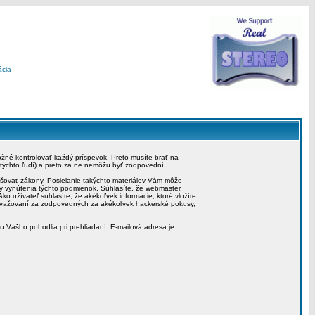
ácia
možné kontrolovať každý príspevok. Preto musíte brať na
 týchto ľudí) a preto za ne nemôžu byť zodpovední.
rušovať zákony. Posielanie takýchto materiálov Vám môže
by vynútenia týchto podmienok. Súhlasíte, že webmaster,
ko užívateľ súhlasíte, že akékoľvek informácie, ktoré vložíte
považovaní za zodpovedných za akékoľvek hackerské pokusy,
iu Vášho pohodlia pri prehliadaní. E-mailová adresa je