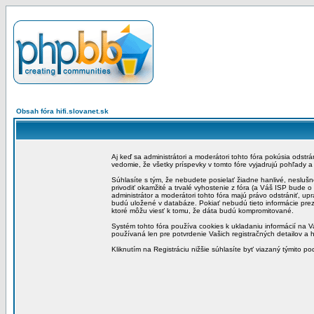
Obsah fóra hifi.slovanet.sk
Aj keď sa administrátori a moderátori tohto fóra pokúsia odstr
vedomie, že všetky príspevky v tomto fóre vyjadrujú pohľady 
Súhlasíte s tým, že nebudete posielať žiadne hanlivé, neslušn
privodiť okamžité a trvalé vyhostenie z fóra (a Váš ISP bude 
administrátor a moderátori tohto fóra majú právo odstrániť, up
budú uložené v databáze. Pokiať nebudú tieto informácie pre
ktoré môžu viesť k tomu, že dáta budú kompromitované.
Systém tohto fóra používa cookies k ukladaniu informácií na Va
používaná len pre potvrdenie Vašich registračných detailov a h
Kliknutím na Registráciu nižšie súhlasíte byť viazaný týmito p