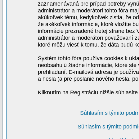
zaznamenávaná pre prípad potreby vynút
administrátor a moderátori tohto fóra maj
akúkoľvek tému, kedykoľvek zistia, že o
že akékoľvek informácie, ktoré vložíte b
informácie prezradené tretej strane be
administrátor a moderátori považovaní 
ktoré môžu viesť k tomu, že dáta budú 
Systém tohto fóra používa cookies k ukla
neobsahujú žiadne informácie, ktoré ste v
prehliadaní. E-mailová adresa je používa
a hesla (a pre poslanie nového hesla, po
Kliknutím na Registráciu nižšie súhlasít
Súhlasím s týmito podm
Súhlasím s týmito podmi