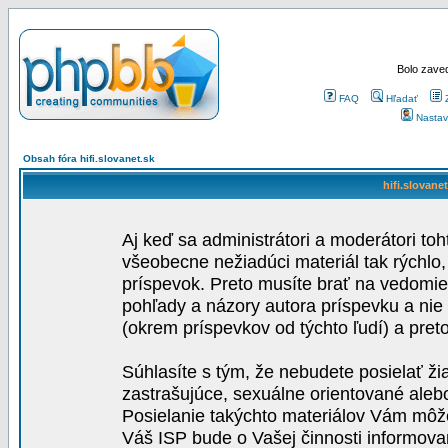
Bolo zaved
FAQ
Hľadať
Nastav
Obsah fóra hifi.slovanet.sk
hifi.slovane
Aj keď sa administrátori a moderátori toh
všeobecne nežiadúci materiál tak rýchlo
príspevok. Preto musíte brať na vedomie,
pohľady a názory autora príspevku a nie
(okrem príspevkov od týchto ľudí) a pre
Súhlasíte s tým, že nebudete posielať ži
zastrašujúce, sexuálne orientované aleb
Posielanie takýchto materiálov Vám môže 
Váš ISP bude o Vašej činnosti informova