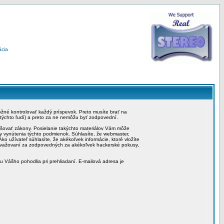
ácia
možné kontrolovať každý príspevok. Preto musíte brať na
 týchto ľudí) a preto za ne nemôžu byť zodpovední.
rušovať zákony. Posielanie takýchto materiálov Vám môže
by vynútenia týchto podmienok. Súhlasíte, že webmaster,
ko užívateľ súhlasíte, že akékoľvek informácie, ktoré vložíte
považovaní za zodpovedných za akékoľvek hackerské pokusy,
iu Vášho pohodlia pri prehliadaní. E-mailová adresa je