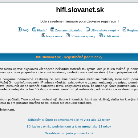
hifi.slovanet.sk
Bolo zavedene manualne potvrdzovanie registracii !!!
FAQ
Hľadať
Zoznam užívateľov
Užívateľské skupiny
Registr
Nastavenia
Súkromné správy
Prihlásenie
hifi.slovanet.sk - Registračné podmienky
ániť alebo upraviť akýkoľvek všeobecne nežiadúci materiál tak rýchlo, ako je to len možné, je ne
a názory autora príspevku a nie administrátorov, moderátorov a webmastera (okrem príspevkov od
é, vulgárne, nenávistné, zastrašujúce, sexuálne orientované alebo iné materiály, ktoré môžu po
o Vašej činnosti informovaný). IP adresa všetkých príspevkov je zaznamenávaná pre prípad potre
raviť, presunúť alebo ukončiť akúkoľvek tému, kedykoľvek zistia, že odporuje týmto podmienkam. A
zradené tretej strane bez Vášho povolenia, nemôžu byť webmaster, administrátor a moderátori 
šom počítači. Tieto cookies neobsahujú žiadne informácie, ktoré ste vložil(a), slúžia len k zvýšen
esla (a pre poslanie nového hesla, pokiaľ ste zabudol aktuálne).
odmienkami.
Súhlasím s týmito podmienkami a je mi
viac
ako 13 rokov.
Súhlasím s týmito podmienkami a je mi
menej
ako 13 rokov.
Nesúhlasím s týmito podmienkami.