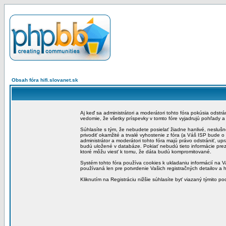
Obsah fóra hifi.slovanet.sk
Aj keď sa administrátori a moderátori tohto fóra pokúsia odstr
vedomie, že všetky príspevky v tomto fóre vyjadrujú pohľady 
Súhlasíte s tým, že nebudete posielať žiadne hanlivé, neslušn
privodiť okamžité a trvalé vyhostenie z fóra (a Váš ISP bude 
administrátor a moderátori tohto fóra majú právo odstrániť, up
budú uložené v databáze. Pokiať nebudú tieto informácie pre
ktoré môžu viesť k tomu, že dáta budú kompromitované.
Systém tohto fóra používa cookies k ukladaniu informácií na Va
používaná len pre potvrdenie Vašich registračných detailov a h
Kliknutím na Registráciu nižšie súhlasíte byť viazaný týmito p