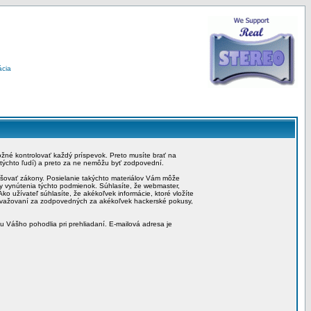
ácia
možné kontrolovať každý príspevok. Preto musíte brať na
 týchto ľudí) a preto za ne nemôžu byť zodpovední.
rušovať zákony. Posielanie takýchto materiálov Vám môže
by vynútenia týchto podmienok. Súhlasíte, že webmaster,
ko užívateľ súhlasíte, že akékoľvek informácie, ktoré vložíte
považovaní za zodpovedných za akékoľvek hackerské pokusy,
iu Vášho pohodlia pri prehliadaní. E-mailová adresa je