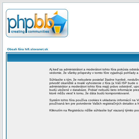
Obsah fóra hifi.slovanet.sk
Aj keď sa administrátori a moderátori tohto fóra pokúsia odstr
vedomie, že všetky príspevky v tomto fóre vyjadrujú pohľady 
Súhlasíte s tým, že nebudete posielať žiadne hanlivé, neslušn
privodiť okamžité a trvalé vyhostenie z fóra (a Váš ISP bude 
administrátor a moderátori tohto fóra majú právo odstrániť, up
budú uložené v databáze. Pokiať nebudú tieto informácie pre
ktoré môžu viesť k tomu, že dáta budú kompromitované.
Systém tohto fóra používa cookies k ukladaniu informácií na Va
používaná len pre potvrdenie Vašich registračných detailov a h
Kliknutím na Registráciu nižšie súhlasíte byť viazaný týmito p