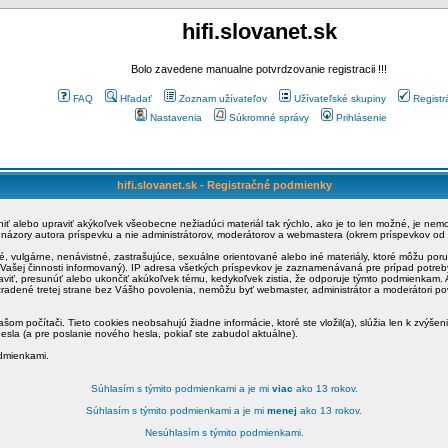
hifi.slovanet.sk
Bolo zavedene manualne potvrdzovanie registracii !!!
FAQ
Hľadať
Zoznam užívateľov
Užívateľské skupiny
Registr
Nastavenia
Súkromné správy
Prihlásenie
hifi.slovanet.sk - Registračné podmienky
ániť alebo upraviť akýkoľvek všeobecne nežiadúci materiál tak rýchlo, ako je to len možné, je ne
a názory autora príspevku a nie administrátorov, moderátorov a webmastera (okrem príspevkov od
é, vulgárne, nenávistné, zastrašujúce, sexuálne orientované alebo iné materiály, ktoré môžu po
o Vašej činnosti informovaný). IP adresa všetkých príspevkov je zaznamenávaná pre prípad potre
raviť, presunúť alebo ukončiť akúkoľvek tému, kedykoľvek zistia, že odporuje týmto podmienkam. A
zradené tretej strane bez Vášho povolenia, nemôžu byť webmaster, administrátor a moderátori 
šom počítači. Tieto cookies neobsahujú žiadne informácie, ktoré ste vložil(a), slúžia len k zvýšen
esla (a pre poslanie nového hesla, pokiaľ ste zabudol aktuálne).
odmienkami.
Súhlasím s týmito podmienkami a je mi
viac
ako 13 rokov.
Súhlasím s týmito podmienkami a je mi
menej
ako 13 rokov.
Nesúhlasím s týmito podmienkami.