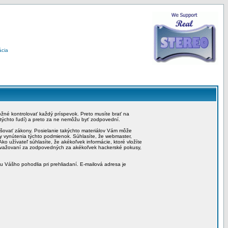
ácia
možné kontrolovať každý príspevok. Preto musíte brať na
 týchto ľudí) a preto za ne nemôžu byť zodpovední.
rušovať zákony. Posielanie takýchto materiálov Vám môže
by vynútenia týchto podmienok. Súhlasíte, že webmaster,
ko užívateľ súhlasíte, že akékoľvek informácie, ktoré vložíte
považovaní za zodpovedných za akékoľvek hackerské pokusy,
iu Vášho pohodlia pri prehliadaní. E-mailová adresa je