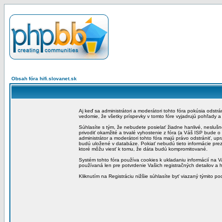
Obsah fóra hifi.slovanet.sk
Aj keď sa administrátori a moderátori tohto fóra pokúsia odstr
vedomie, že všetky príspevky v tomto fóre vyjadrujú pohľady 
Súhlasíte s tým, že nebudete posielať žiadne hanlivé, neslušn
privodiť okamžité a trvalé vyhostenie z fóra (a Váš ISP bude 
administrátor a moderátori tohto fóra majú právo odstrániť, up
budú uložené v databáze. Pokiať nebudú tieto informácie pre
ktoré môžu viesť k tomu, že dáta budú kompromitované.
Systém tohto fóra používa cookies k ukladaniu informácií na Va
používaná len pre potvrdenie Vašich registračných detailov a h
Kliknutím na Registráciu nižšie súhlasíte byť viazaný týmito p