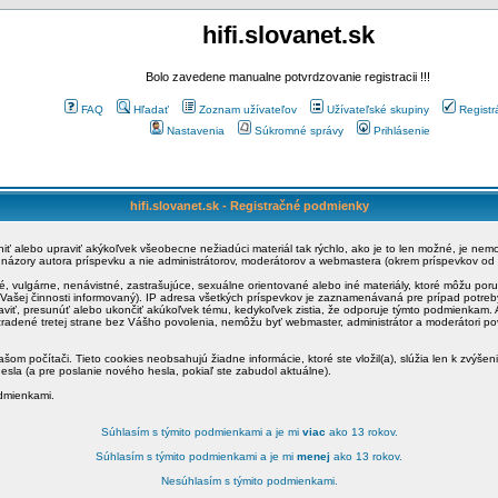
hifi.slovanet.sk
Bolo zavedene manualne potvrdzovanie registracii !!!
FAQ
Hľadať
Zoznam užívateľov
Užívateľské skupiny
Registr
Nastavenia
Súkromné správy
Prihlásenie
hifi.slovanet.sk - Registračné podmienky
ániť alebo upraviť akýkoľvek všeobecne nežiadúci materiál tak rýchlo, ako je to len možné, je ne
a názory autora príspevku a nie administrátorov, moderátorov a webmastera (okrem príspevkov od
é, vulgárne, nenávistné, zastrašujúce, sexuálne orientované alebo iné materiály, ktoré môžu po
o Vašej činnosti informovaný). IP adresa všetkých príspevkov je zaznamenávaná pre prípad potre
raviť, presunúť alebo ukončiť akúkoľvek tému, kedykoľvek zistia, že odporuje týmto podmienkam. A
zradené tretej strane bez Vášho povolenia, nemôžu byť webmaster, administrátor a moderátori 
šom počítači. Tieto cookies neobsahujú žiadne informácie, ktoré ste vložil(a), slúžia len k zvýšen
esla (a pre poslanie nového hesla, pokiaľ ste zabudol aktuálne).
odmienkami.
Súhlasím s týmito podmienkami a je mi
viac
ako 13 rokov.
Súhlasím s týmito podmienkami a je mi
menej
ako 13 rokov.
Nesúhlasím s týmito podmienkami.