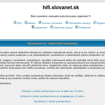
hifi.slovanet.sk
Bolo zavedene manualne potvrdzovanie registracii !!!
FAQ
Hľadať
Zoznam užívateľov
Užívateľské skupiny
Registr
Nastavenia
Súkromné správy
Prihlásenie
hifi.slovanet.sk - Registračné podmienky
ániť alebo upraviť akýkoľvek všeobecne nežiadúci materiál tak rýchlo, ako je to len možné, je ne
a názory autora príspevku a nie administrátorov, moderátorov a webmastera (okrem príspevkov od
é, vulgárne, nenávistné, zastrašujúce, sexuálne orientované alebo iné materiály, ktoré môžu po
o Vašej činnosti informovaný). IP adresa všetkých príspevkov je zaznamenávaná pre prípad potre
raviť, presunúť alebo ukončiť akúkoľvek tému, kedykoľvek zistia, že odporuje týmto podmienkam. A
zradené tretej strane bez Vášho povolenia, nemôžu byť webmaster, administrátor a moderátori 
šom počítači. Tieto cookies neobsahujú žiadne informácie, ktoré ste vložil(a), slúžia len k zvýšen
esla (a pre poslanie nového hesla, pokiaľ ste zabudol aktuálne).
odmienkami.
Súhlasím s týmito podmienkami a je mi
viac
ako 13 rokov.
Súhlasím s týmito podmienkami a je mi
menej
ako 13 rokov.
Nesúhlasím s týmito podmienkami.