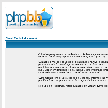
Obsah fóra hifi.slovanet.sk
Aj keď sa administrátori a moderátori tohto fóra pokúsia odstr
vedomie, že všetky príspevky v tomto fóre vyjadrujú pohľady 
Súhlasíte s tým, že nebudete posielať žiadne hanlivé, neslušn
privodiť okamžité a trvalé vyhostenie z fóra (a Váš ISP bude 
administrátor a moderátori tohto fóra majú právo odstrániť, up
budú uložené v databáze. Pokiať nebudú tieto informácie pre
ktoré môžu viesť k tomu, že dáta budú kompromitované.
Systém tohto fóra používa cookies k ukladaniu informácií na Va
používaná len pre potvrdenie Vašich registračných detailov a h
Kliknutím na Registráciu nižšie súhlasíte byť viazaný týmito p