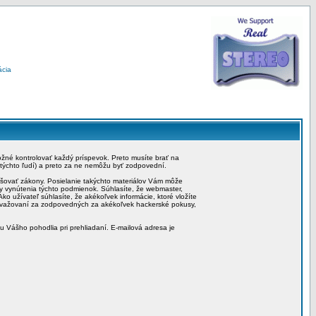
ácia
možné kontrolovať každý príspevok. Preto musíte brať na
 týchto ľudí) a preto za ne nemôžu byť zodpovední.
rušovať zákony. Posielanie takýchto materiálov Vám môže
by vynútenia týchto podmienok. Súhlasíte, že webmaster,
ko užívateľ súhlasíte, že akékoľvek informácie, ktoré vložíte
považovaní za zodpovedných za akékoľvek hackerské pokusy,
iu Vášho pohodlia pri prehliadaní. E-mailová adresa je