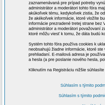
zaznamenávaná pre prípad potreby vynút
administrátor a moderátori tohto fóra maj
akúkoľvek tému, kedykoľvek zistia, že o
že akékoľvek informácie, ktoré vložíte b
informácie prezradené tretej strane be
administrátor a moderátori považovaní 
ktoré môžu viesť k tomu, že dáta budú 
Systém tohto fóra používa cookies k ukla
neobsahujú žiadne informácie, ktoré ste v
prehliadaní. E-mailová adresa je používa
a hesla (a pre poslanie nového hesla, po
Kliknutím na Registráciu nižšie súhlasít
Súhlasím s týmito podm
Súhlasím s týmito podmi