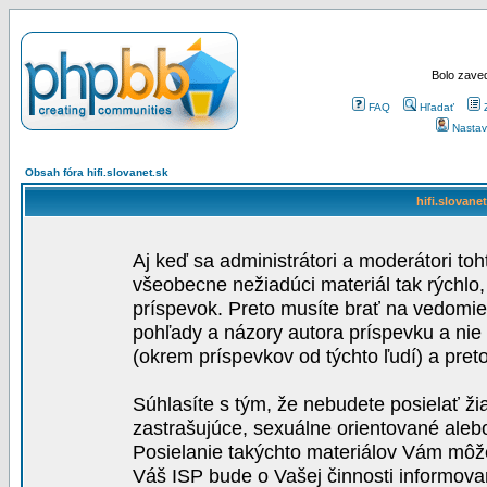
Bolo zaved
FAQ
Hľadať
Nastav
Obsah fóra hifi.slovanet.sk
hifi.slovane
Aj keď sa administrátori a moderátori toh
všeobecne nežiadúci materiál tak rýchlo
príspevok. Preto musíte brať na vedomie,
pohľady a názory autora príspevku a nie
(okrem príspevkov od týchto ľudí) a pre
Súhlasíte s tým, že nebudete posielať ži
zastrašujúce, sexuálne orientované aleb
Posielanie takýchto materiálov Vám môže 
Váš ISP bude o Vašej činnosti informova