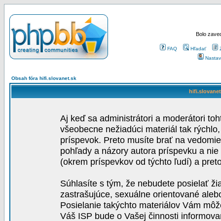
Bolo zaved
FAQ
Hľadať
Nastav
Obsah fóra hifi.slovanet.sk
hifi.slovane
Aj keď sa administrátori a moderátori toh
všeobecne nežiadúci materiál tak rýchlo
príspevok. Preto musíte brať na vedomie,
pohľady a názory autora príspevku a nie
(okrem príspevkov od týchto ľudí) a pre
Súhlasíte s tým, že nebudete posielať ži
zastrašujúce, sexuálne orientované aleb
Posielanie takýchto materiálov Vám môže 
Váš ISP bude o Vašej činnosti informova