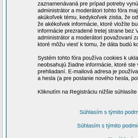
zaznamenávaná pre prípad potreby vynút
administrátor a moderátori tohto fóra maj
akúkoľvek tému, kedykoľvek zistia, že o
že akékoľvek informácie, ktoré vložíte b
informácie prezradené tretej strane be
administrátor a moderátori považovaní 
ktoré môžu viesť k tomu, že dáta budú 
Systém tohto fóra používa cookies k ukla
neobsahujú žiadne informácie, ktoré ste v
prehliadaní. E-mailová adresa je používa
a hesla (a pre poslanie nového hesla, po
Kliknutím na Registráciu nižšie súhlasít
Súhlasím s týmito podm
Súhlasím s týmito podmi