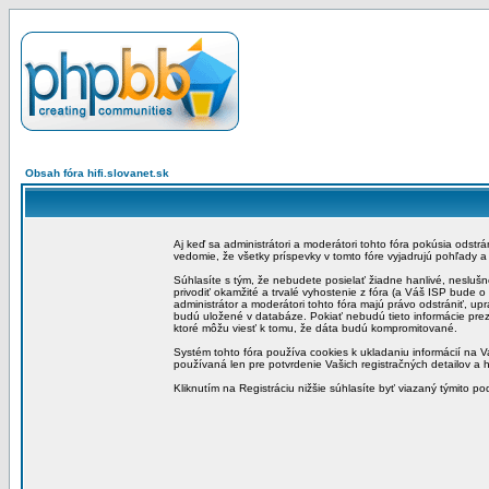
Obsah fóra hifi.slovanet.sk
Aj keď sa administrátori a moderátori tohto fóra pokúsia odstr
vedomie, že všetky príspevky v tomto fóre vyjadrujú pohľady 
Súhlasíte s tým, že nebudete posielať žiadne hanlivé, neslušn
privodiť okamžité a trvalé vyhostenie z fóra (a Váš ISP bude 
administrátor a moderátori tohto fóra majú právo odstrániť, up
budú uložené v databáze. Pokiať nebudú tieto informácie pre
ktoré môžu viesť k tomu, že dáta budú kompromitované.
Systém tohto fóra používa cookies k ukladaniu informácií na Va
používaná len pre potvrdenie Vašich registračných detailov a h
Kliknutím na Registráciu nižšie súhlasíte byť viazaný týmito p