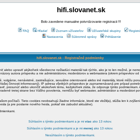
hifi.slovanet.sk
Bolo zavedene manualne potvrdzovanie registracii !!!
FAQ
Hľadať
Zoznam užívateľov
Užívateľské skupiny
Registr
Nastavenia
Súkromné správy
Prihlásenie
hifi.slovanet.sk - Registračné podmienky
ániť alebo upraviť akýkoľvek všeobecne nežiadúci materiál tak rýchlo, ako je to len možné, je ne
a názory autora príspevku a nie administrátorov, moderátorov a webmastera (okrem príspevkov od
é, vulgárne, nenávistné, zastrašujúce, sexuálne orientované alebo iné materiály, ktoré môžu po
o Vašej činnosti informovaný). IP adresa všetkých príspevkov je zaznamenávaná pre prípad potre
raviť, presunúť alebo ukončiť akúkoľvek tému, kedykoľvek zistia, že odporuje týmto podmienkam. A
zradené tretej strane bez Vášho povolenia, nemôžu byť webmaster, administrátor a moderátori 
šom počítači. Tieto cookies neobsahujú žiadne informácie, ktoré ste vložil(a), slúžia len k zvýšen
esla (a pre poslanie nového hesla, pokiaľ ste zabudol aktuálne).
odmienkami.
Súhlasím s týmito podmienkami a je mi
viac
ako 13 rokov.
Súhlasím s týmito podmienkami a je mi
menej
ako 13 rokov.
Nesúhlasím s týmito podmienkami.