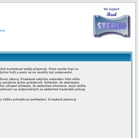
ácia
možné kontrolovať každý príspevok. Preto musíte brať na
 týchto ľudí) a preto za ne nemôžu byť zodpovední.
rušovať zákony. Posielanie takýchto materiálov Vám môže
by vynútenia týchto podmienok. Súhlasíte, že webmaster,
ko užívateľ súhlasíte, že akékoľvek informácie, ktoré vložíte
považovaní za zodpovedných za akékoľvek hackerské pokusy,
iu Vášho pohodlia pri prehliadaní. E-mailová adresa je