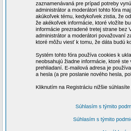
zaznamenávaná pre prípad potreby vynút
administrátor a moderátori tohto fóra maj
akúkoľvek tému, kedykoľvek zistia, že o
že akékoľvek informácie, ktoré vložíte b
informácie prezradené tretej strane be
administrátor a moderátori považovaní 
ktoré môžu viesť k tomu, že dáta budú 
Systém tohto fóra používa cookies k ukla
neobsahujú žiadne informácie, ktoré ste v
prehliadaní. E-mailová adresa je používa
a hesla (a pre poslanie nového hesla, po
Kliknutím na Registráciu nižšie súhlasít
Súhlasím s týmito podm
Súhlasím s týmito podmi