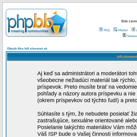
Bolo zaved
FAQ
Hľadať
Nastav
Obsah fóra hifi.slovanet.sk
hifi.slovane
Aj keď sa administrátori a moderátori toh
všeobecne nežiadúci materiál tak rýchlo
príspevok. Preto musíte brať na vedomie,
pohľady a názory autora príspevku a nie
(okrem príspevkov od týchto ľudí) a pre
Súhlasíte s tým, že nebudete posielať ži
zastrašujúce, sexuálne orientované aleb
Posielanie takýchto materiálov Vám môže 
Váš ISP bude o Vašej činnosti informova