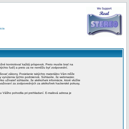
ácia
možné kontrolovať každý príspevok. Preto musíte brať na
 týchto ľudí) a preto za ne nemôžu byť zodpovední.
rušovať zákony. Posielanie takýchto materiálov Vám môže
by vynútenia týchto podmienok. Súhlasíte, že webmaster,
ko užívateľ súhlasíte, že akékoľvek informácie, ktoré vložíte
považovaní za zodpovedných za akékoľvek hackerské pokusy,
iu Vášho pohodlia pri prehliadaní. E-mailová adresa je