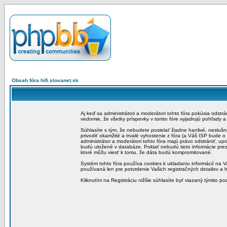
Obsah fóra hifi.slovanet.sk
Aj keď sa administrátori a moderátori tohto fóra pokúsia odstr
vedomie, že všetky príspevky v tomto fóre vyjadrujú pohľady 
Súhlasíte s tým, že nebudete posielať žiadne hanlivé, neslušn
privodiť okamžité a trvalé vyhostenie z fóra (a Váš ISP bude 
administrátor a moderátori tohto fóra majú právo odstrániť, up
budú uložené v databáze. Pokiať nebudú tieto informácie pre
ktoré môžu viesť k tomu, že dáta budú kompromitované.
Systém tohto fóra používa cookies k ukladaniu informácií na Va
používaná len pre potvrdenie Vašich registračných detailov a h
Kliknutím na Registráciu nižšie súhlasíte byť viazaný týmito p