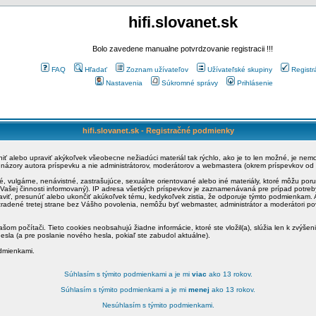
hifi.slovanet.sk
Bolo zavedene manualne potvrdzovanie registracii !!!
FAQ
Hľadať
Zoznam užívateľov
Užívateľské skupiny
Registr
Nastavenia
Súkromné správy
Prihlásenie
hifi.slovanet.sk - Registračné podmienky
ániť alebo upraviť akýkoľvek všeobecne nežiadúci materiál tak rýchlo, ako je to len možné, je ne
a názory autora príspevku a nie administrátorov, moderátorov a webmastera (okrem príspevkov od
é, vulgárne, nenávistné, zastrašujúce, sexuálne orientované alebo iné materiály, ktoré môžu po
o Vašej činnosti informovaný). IP adresa všetkých príspevkov je zaznamenávaná pre prípad potre
raviť, presunúť alebo ukončiť akúkoľvek tému, kedykoľvek zistia, že odporuje týmto podmienkam. A
zradené tretej strane bez Vášho povolenia, nemôžu byť webmaster, administrátor a moderátori 
šom počítači. Tieto cookies neobsahujú žiadne informácie, ktoré ste vložil(a), slúžia len k zvýšen
esla (a pre poslanie nového hesla, pokiaľ ste zabudol aktuálne).
odmienkami.
Súhlasím s týmito podmienkami a je mi
viac
ako 13 rokov.
Súhlasím s týmito podmienkami a je mi
menej
ako 13 rokov.
Nesúhlasím s týmito podmienkami.