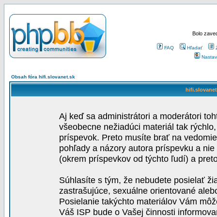
Bolo zaved
FAQ
Hľadať
Nastav
Obsah fóra hifi.slovanet.sk
hifi.slovane
Aj keď sa administrátori a moderátori toh
všeobecne nežiadúci materiál tak rýchlo
príspevok. Preto musíte brať na vedomie,
pohľady a názory autora príspevku a nie
(okrem príspevkov od týchto ľudí) a pre
Súhlasíte s tým, že nebudete posielať ži
zastrašujúce, sexuálne orientované aleb
Posielanie takýchto materiálov Vám môže 
Váš ISP bude o Vašej činnosti informova