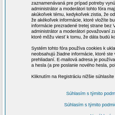
zaznamenávaná pre prípad potreby vynút
administrátor a moderátori tohto fóra maj
akúkoľvek tému, kedykoľvek zistia, že o
že akékoľvek informácie, ktoré vložíte b
informácie prezradené tretej strane be
administrátor a moderátori považovaní 
ktoré môžu viesť k tomu, že dáta budú 
Systém tohto fóra používa cookies k ukla
neobsahujú žiadne informácie, ktoré ste v
prehliadaní. E-mailová adresa je používa
a hesla (a pre poslanie nového hesla, po
Kliknutím na Registráciu nižšie súhlasít
Súhlasím s týmito podm
Súhlasím s týmito podmi