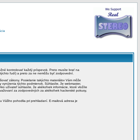
ácia
možné kontrolovať každý príspevok. Preto musíte brať na
 týchto ľudí) a preto za ne nemôžu byť zodpovední.
rušovať zákony. Posielanie takýchto materiálov Vám môže
by vynútenia týchto podmienok. Súhlasíte, že webmaster,
ko užívateľ súhlasíte, že akékoľvek informácie, ktoré vložíte
považovaní za zodpovedných za akékoľvek hackerské pokusy,
iu Vášho pohodlia pri prehliadaní. E-mailová adresa je