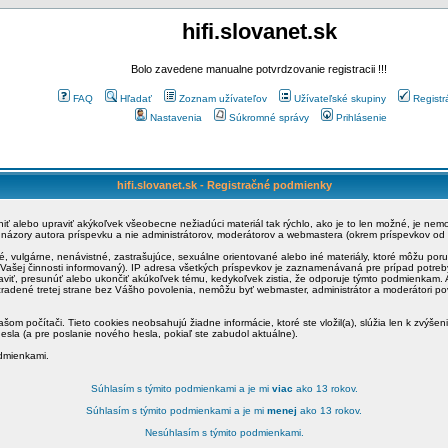
hifi.slovanet.sk
Bolo zavedene manualne potvrdzovanie registracii !!!
FAQ
Hľadať
Zoznam užívateľov
Užívateľské skupiny
Registr
Nastavenia
Súkromné správy
Prihlásenie
hifi.slovanet.sk - Registračné podmienky
ániť alebo upraviť akýkoľvek všeobecne nežiadúci materiál tak rýchlo, ako je to len možné, je ne
a názory autora príspevku a nie administrátorov, moderátorov a webmastera (okrem príspevkov od
é, vulgárne, nenávistné, zastrašujúce, sexuálne orientované alebo iné materiály, ktoré môžu po
o Vašej činnosti informovaný). IP adresa všetkých príspevkov je zaznamenávaná pre prípad potre
raviť, presunúť alebo ukončiť akúkoľvek tému, kedykoľvek zistia, že odporuje týmto podmienkam. A
zradené tretej strane bez Vášho povolenia, nemôžu byť webmaster, administrátor a moderátori 
šom počítači. Tieto cookies neobsahujú žiadne informácie, ktoré ste vložil(a), slúžia len k zvýšen
esla (a pre poslanie nového hesla, pokiaľ ste zabudol aktuálne).
odmienkami.
Súhlasím s týmito podmienkami a je mi
viac
ako 13 rokov.
Súhlasím s týmito podmienkami a je mi
menej
ako 13 rokov.
Nesúhlasím s týmito podmienkami.