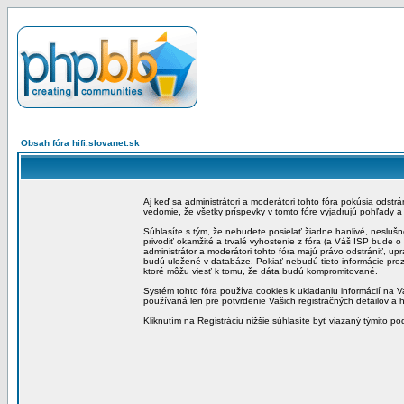
Obsah fóra hifi.slovanet.sk
Aj keď sa administrátori a moderátori tohto fóra pokúsia odstr
vedomie, že všetky príspevky v tomto fóre vyjadrujú pohľady 
Súhlasíte s tým, že nebudete posielať žiadne hanlivé, neslušn
privodiť okamžité a trvalé vyhostenie z fóra (a Váš ISP bude 
administrátor a moderátori tohto fóra majú právo odstrániť, up
budú uložené v databáze. Pokiať nebudú tieto informácie pre
ktoré môžu viesť k tomu, že dáta budú kompromitované.
Systém tohto fóra používa cookies k ukladaniu informácií na Va
používaná len pre potvrdenie Vašich registračných detailov a h
Kliknutím na Registráciu nižšie súhlasíte byť viazaný týmito p