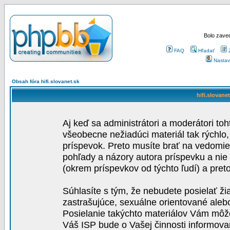
Bolo zaved
FAQ
Hľadať
Nastav
Obsah fóra hifi.slovanet.sk
hifi.slovane
Aj keď sa administrátori a moderátori toh
všeobecne nežiadúci materiál tak rýchlo
príspevok. Preto musíte brať na vedomie,
pohľady a názory autora príspevku a nie
(okrem príspevkov od týchto ľudí) a pre
Súhlasíte s tým, že nebudete posielať ži
zastrašujúce, sexuálne orientované aleb
Posielanie takýchto materiálov Vám môže 
Váš ISP bude o Vašej činnosti informova