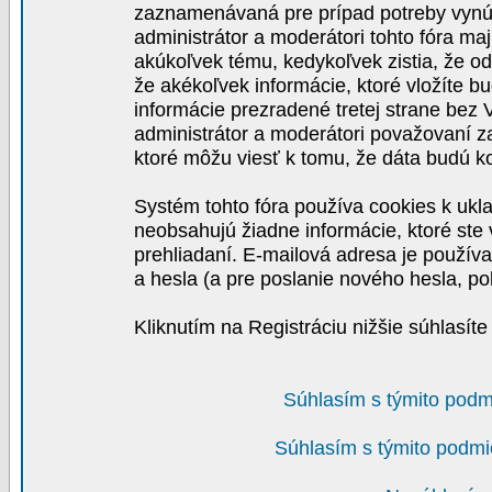
zaznamenávaná pre prípad potreby vynút
administrátor a moderátori tohto fóra maj
akúkoľvek tému, kedykoľvek zistia, že o
že akékoľvek informácie, ktoré vložíte b
informácie prezradené tretej strane be
administrátor a moderátori považovaní 
ktoré môžu viesť k tomu, že dáta budú 
Systém tohto fóra používa cookies k ukla
neobsahujú žiadne informácie, ktoré ste v
prehliadaní. E-mailová adresa je používa
a hesla (a pre poslanie nového hesla, po
Kliknutím na Registráciu nižšie súhlasít
Súhlasím s týmito podm
Súhlasím s týmito podmi