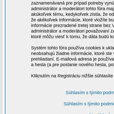
zaznamenávaná pre prípad potreby vynút
administrátor a moderátori tohto fóra maj
akúkoľvek tému, kedykoľvek zistia, že o
že akékoľvek informácie, ktoré vložíte b
informácie prezradené tretej strane be
administrátor a moderátori považovaní 
ktoré môžu viesť k tomu, že dáta budú 
Systém tohto fóra používa cookies k ukla
neobsahujú žiadne informácie, ktoré ste v
prehliadaní. E-mailová adresa je používa
a hesla (a pre poslanie nového hesla, po
Kliknutím na Registráciu nižšie súhlasít
Súhlasím s týmito podm
Súhlasím s týmito podmi