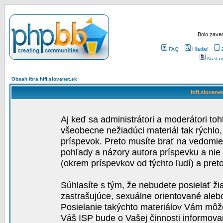
Bolo zaved
FAQ
Hľadať
Nastav
Obsah fóra hifi.slovanet.sk
hifi.slovane
Aj keď sa administrátori a moderátori toh
všeobecne nežiadúci materiál tak rýchlo
príspevok. Preto musíte brať na vedomie,
pohľady a názory autora príspevku a nie
(okrem príspevkov od týchto ľudí) a pre
Súhlasíte s tým, že nebudete posielať ži
zastrašujúce, sexuálne orientované aleb
Posielanie takýchto materiálov Vám môže 
Váš ISP bude o Vašej činnosti informova