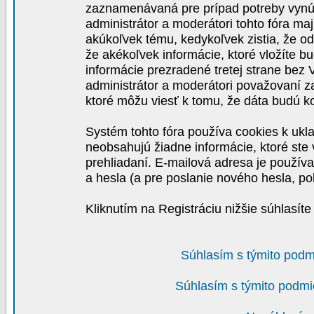
zaznamenávaná pre prípad potreby vynút
administrátor a moderátori tohto fóra maj
akúkoľvek tému, kedykoľvek zistia, že o
že akékoľvek informácie, ktoré vložíte b
informácie prezradené tretej strane be
administrátor a moderátori považovaní 
ktoré môžu viesť k tomu, že dáta budú 
Systém tohto fóra používa cookies k ukla
neobsahujú žiadne informácie, ktoré ste v
prehliadaní. E-mailová adresa je používa
a hesla (a pre poslanie nového hesla, po
Kliknutím na Registráciu nižšie súhlasít
Súhlasím s týmito podm
Súhlasím s týmito podmi