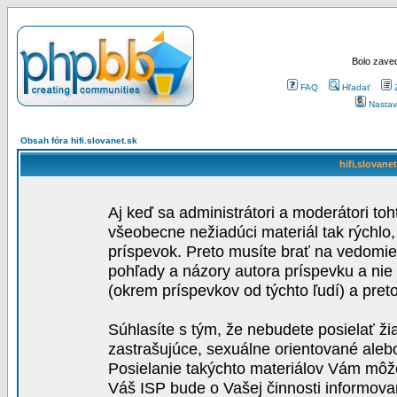
Bolo zaved
FAQ
Hľadať
Nastav
Obsah fóra hifi.slovanet.sk
hifi.slovane
Aj keď sa administrátori a moderátori toh
všeobecne nežiadúci materiál tak rýchlo
príspevok. Preto musíte brať na vedomie,
pohľady a názory autora príspevku a nie
(okrem príspevkov od týchto ľudí) a pre
Súhlasíte s tým, že nebudete posielať ži
zastrašujúce, sexuálne orientované aleb
Posielanie takýchto materiálov Vám môže 
Váš ISP bude o Vašej činnosti informova