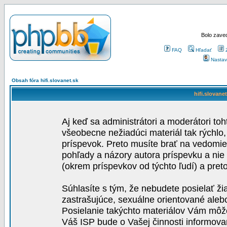
Bolo zaved
FAQ
Hľadať
Nastav
Obsah fóra hifi.slovanet.sk
hifi.slovane
Aj keď sa administrátori a moderátori toh
všeobecne nežiadúci materiál tak rýchlo
príspevok. Preto musíte brať na vedomie,
pohľady a názory autora príspevku a nie
(okrem príspevkov od týchto ľudí) a pre
Súhlasíte s tým, že nebudete posielať ži
zastrašujúce, sexuálne orientované aleb
Posielanie takýchto materiálov Vám môže 
Váš ISP bude o Vašej činnosti informova