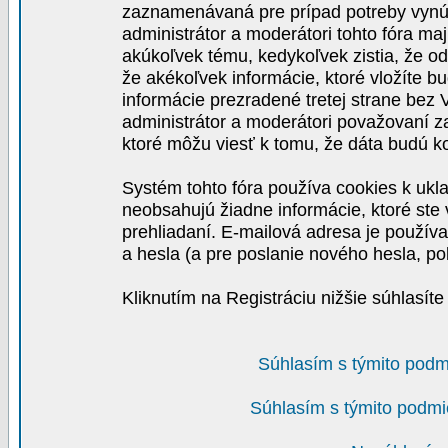
zaznamenávaná pre prípad potreby vynút
administrátor a moderátori tohto fóra maj
akúkoľvek tému, kedykoľvek zistia, že o
že akékoľvek informácie, ktoré vložíte b
informácie prezradené tretej strane be
administrátor a moderátori považovaní 
ktoré môžu viesť k tomu, že dáta budú 
Systém tohto fóra používa cookies k ukla
neobsahujú žiadne informácie, ktoré ste v
prehliadaní. E-mailová adresa je používa
a hesla (a pre poslanie nového hesla, po
Kliknutím na Registráciu nižšie súhlasít
Súhlasím s týmito podm
Súhlasím s týmito podmi