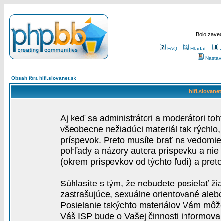
Bolo zaved
FAQ
Hľadať
Nastav
Obsah fóra hifi.slovanet.sk
hifi.slovane
Aj keď sa administrátori a moderátori toh
všeobecne nežiadúci materiál tak rýchlo
príspevok. Preto musíte brať na vedomie,
pohľady a názory autora príspevku a nie
(okrem príspevkov od týchto ľudí) a pre
Súhlasíte s tým, že nebudete posielať ži
zastrašujúce, sexuálne orientované aleb
Posielanie takýchto materiálov Vám môže 
Váš ISP bude o Vašej činnosti informova