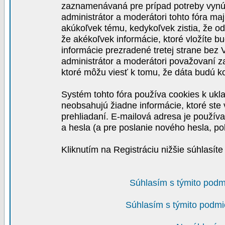
zaznamenávaná pre prípad potreby vynút
administrátor a moderátori tohto fóra maj
akúkoľvek tému, kedykoľvek zistia, že o
že akékoľvek informácie, ktoré vložíte b
informácie prezradené tretej strane be
administrátor a moderátori považovaní 
ktoré môžu viesť k tomu, že dáta budú 
Systém tohto fóra používa cookies k ukla
neobsahujú žiadne informácie, ktoré ste v
prehliadaní. E-mailová adresa je používa
a hesla (a pre poslanie nového hesla, po
Kliknutím na Registráciu nižšie súhlasít
Súhlasím s týmito podm
Súhlasím s týmito podmi