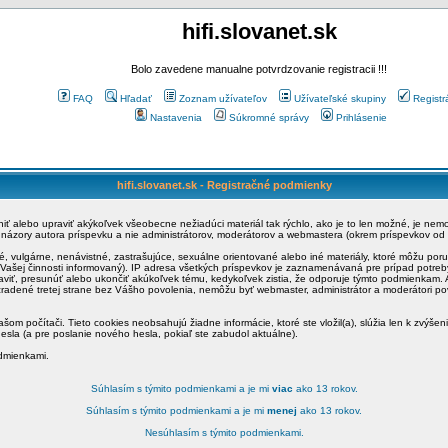
hifi.slovanet.sk
Bolo zavedene manualne potvrdzovanie registracii !!!
FAQ
Hľadať
Zoznam užívateľov
Užívateľské skupiny
Registr
Nastavenia
Súkromné správy
Prihlásenie
hifi.slovanet.sk - Registračné podmienky
ániť alebo upraviť akýkoľvek všeobecne nežiadúci materiál tak rýchlo, ako je to len možné, je ne
a názory autora príspevku a nie administrátorov, moderátorov a webmastera (okrem príspevkov od
é, vulgárne, nenávistné, zastrašujúce, sexuálne orientované alebo iné materiály, ktoré môžu po
o Vašej činnosti informovaný). IP adresa všetkých príspevkov je zaznamenávaná pre prípad potre
raviť, presunúť alebo ukončiť akúkoľvek tému, kedykoľvek zistia, že odporuje týmto podmienkam. A
zradené tretej strane bez Vášho povolenia, nemôžu byť webmaster, administrátor a moderátori 
šom počítači. Tieto cookies neobsahujú žiadne informácie, ktoré ste vložil(a), slúžia len k zvýšen
esla (a pre poslanie nového hesla, pokiaľ ste zabudol aktuálne).
odmienkami.
Súhlasím s týmito podmienkami a je mi
viac
ako 13 rokov.
Súhlasím s týmito podmienkami a je mi
menej
ako 13 rokov.
Nesúhlasím s týmito podmienkami.