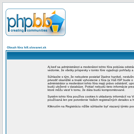
Obsah fóra hifi.slovanet.sk
Aj keď sa administrátori a moderátori tohto fóra pokúsia odstr
vedomie, že všetky príspevky v tomto fóre vyjadrujú pohľady 
Súhlasíte s tým, že nebudete posielať žiadne hanlivé, neslušn
privodiť okamžité a trvalé vyhostenie z fóra (a Váš ISP bude 
administrátor a moderátori tohto fóra majú právo odstrániť, up
budú uložené v databáze. Pokiať nebudú tieto informácie pre
ktoré môžu viesť k tomu, že dáta budú kompromitované.
Systém tohto fóra používa cookies k ukladaniu informácií na Va
používaná len pre potvrdenie Vašich registračných detailov a h
Kliknutím na Registráciu nižšie súhlasíte byť viazaný týmito p