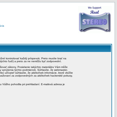
ácia
možné kontrolovať každý príspevok. Preto musíte brať na
 týchto ľudí) a preto za ne nemôžu byť zodpovední.
rušovať zákony. Posielanie takýchto materiálov Vám môže
by vynútenia týchto podmienok. Súhlasíte, že webmaster,
ko užívateľ súhlasíte, že akékoľvek informácie, ktoré vložíte
považovaní za zodpovedných za akékoľvek hackerské pokusy,
iu Vášho pohodlia pri prehliadaní. E-mailová adresa je