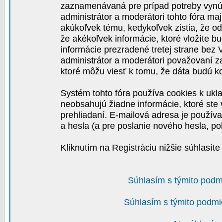
zaznamenávaná pre prípad potreby vynút
administrátor a moderátori tohto fóra maj
akúkoľvek tému, kedykoľvek zistia, že o
že akékoľvek informácie, ktoré vložíte b
informácie prezradené tretej strane be
administrátor a moderátori považovaní 
ktoré môžu viesť k tomu, že dáta budú 
Systém tohto fóra používa cookies k ukla
neobsahujú žiadne informácie, ktoré ste v
prehliadaní. E-mailová adresa je používa
a hesla (a pre poslanie nového hesla, po
Kliknutím na Registráciu nižšie súhlasít
Súhlasím s týmito podm
Súhlasím s týmito podmi