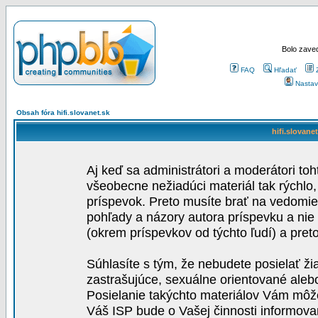
Bolo zaved
FAQ
Hľadať
Nastav
Obsah fóra hifi.slovanet.sk
hifi.slovane
Aj keď sa administrátori a moderátori toh
všeobecne nežiadúci materiál tak rýchlo
príspevok. Preto musíte brať na vedomie,
pohľady a názory autora príspevku a nie
(okrem príspevkov od týchto ľudí) a pre
Súhlasíte s tým, že nebudete posielať ži
zastrašujúce, sexuálne orientované aleb
Posielanie takýchto materiálov Vám môže 
Váš ISP bude o Vašej činnosti informova