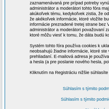
zaznamenávaná pre prípad potreby vynút
administrátor a moderátori tohto fóra maj
akúkoľvek tému, kedykoľvek zistia, že o
že akékoľvek informácie, ktoré vložíte b
informácie prezradené tretej strane be
administrátor a moderátori považovaní 
ktoré môžu viesť k tomu, že dáta budú 
Systém tohto fóra používa cookies k ukla
neobsahujú žiadne informácie, ktoré ste v
prehliadaní. E-mailová adresa je používa
a hesla (a pre poslanie nového hesla, po
Kliknutím na Registráciu nižšie súhlasít
Súhlasím s týmito podm
Súhlasím s týmito podmi