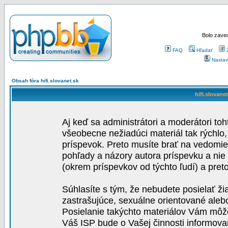
Bolo zaved
FAQ
Hľadať
Nastav
Obsah fóra hifi.slovanet.sk
hifi.slovane
Aj keď sa administrátori a moderátori toh
všeobecne nežiadúci materiál tak rýchlo
príspevok. Preto musíte brať na vedomie,
pohľady a názory autora príspevku a nie
(okrem príspevkov od týchto ľudí) a pre
Súhlasíte s tým, že nebudete posielať ži
zastrašujúce, sexuálne orientované aleb
Posielanie takýchto materiálov Vám môže 
Váš ISP bude o Vašej činnosti informova