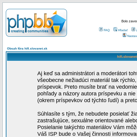
Bolo zaved
FAQ
Hľadať
Nastav
Obsah fóra hifi.slovanet.sk
hifi.slovane
Aj keď sa administrátori a moderátori toh
všeobecne nežiadúci materiál tak rýchlo
príspevok. Preto musíte brať na vedomie,
pohľady a názory autora príspevku a nie
(okrem príspevkov od týchto ľudí) a pre
Súhlasíte s tým, že nebudete posielať ži
zastrašujúce, sexuálne orientované aleb
Posielanie takýchto materiálov Vám môže 
Váš ISP bude o Vašej činnosti informova