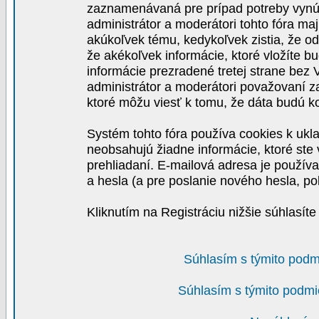
zaznamenávaná pre prípad potreby vynút
administrátor a moderátori tohto fóra maj
akúkoľvek tému, kedykoľvek zistia, že o
že akékoľvek informácie, ktoré vložíte b
informácie prezradené tretej strane be
administrátor a moderátori považovaní 
ktoré môžu viesť k tomu, že dáta budú 
Systém tohto fóra používa cookies k ukla
neobsahujú žiadne informácie, ktoré ste v
prehliadaní. E-mailová adresa je používa
a hesla (a pre poslanie nového hesla, po
Kliknutím na Registráciu nižšie súhlasít
Súhlasím s týmito podm
Súhlasím s týmito podmi