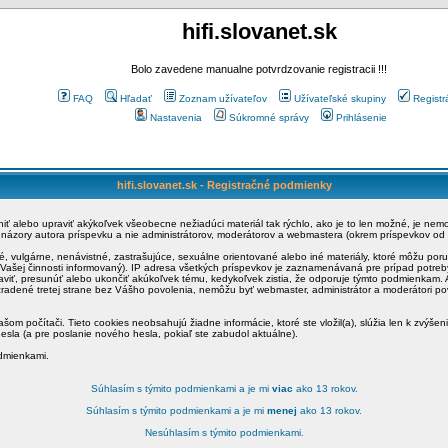
hifi.slovanet.sk
Bolo zavedene manualne potvrdzovanie registracii !!!
FAQ
Hľadať
Zoznam užívateľov
Užívateľské skupiny
Registr
Nastavenia
Súkromné správy
Prihlásenie
hifi.slovanet.sk - Registračné podmienky
ániť alebo upraviť akýkoľvek všeobecne nežiadúci materiál tak rýchlo, ako je to len možné, je ne
a názory autora príspevku a nie administrátorov, moderátorov a webmastera (okrem príspevkov od
é, vulgárne, nenávistné, zastrašujúce, sexuálne orientované alebo iné materiály, ktoré môžu po
o Vašej činnosti informovaný). IP adresa všetkých príspevkov je zaznamenávaná pre prípad potre
raviť, presunúť alebo ukončiť akúkoľvek tému, kedykoľvek zistia, že odporuje týmto podmienkam. A
zradené tretej strane bez Vášho povolenia, nemôžu byť webmaster, administrátor a moderátori 
šom počítači. Tieto cookies neobsahujú žiadne informácie, ktoré ste vložil(a), slúžia len k zvýšen
esla (a pre poslanie nového hesla, pokiaľ ste zabudol aktuálne).
odmienkami.
Súhlasím s týmito podmienkami a je mi
viac
ako 13 rokov.
Súhlasím s týmito podmienkami a je mi
menej
ako 13 rokov.
Nesúhlasím s týmito podmienkami.