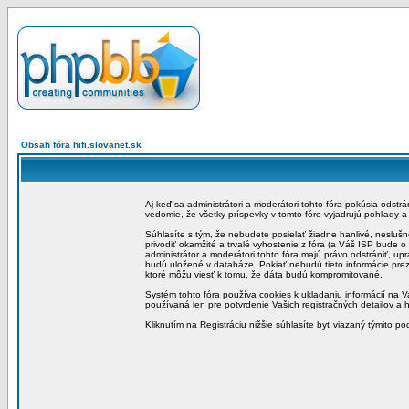
Obsah fóra hifi.slovanet.sk
Aj keď sa administrátori a moderátori tohto fóra pokúsia odstr
vedomie, že všetky príspevky v tomto fóre vyjadrujú pohľady 
Súhlasíte s tým, že nebudete posielať žiadne hanlivé, neslušn
privodiť okamžité a trvalé vyhostenie z fóra (a Váš ISP bude 
administrátor a moderátori tohto fóra majú právo odstrániť, up
budú uložené v databáze. Pokiať nebudú tieto informácie pre
ktoré môžu viesť k tomu, že dáta budú kompromitované.
Systém tohto fóra používa cookies k ukladaniu informácií na Va
používaná len pre potvrdenie Vašich registračných detailov a h
Kliknutím na Registráciu nižšie súhlasíte byť viazaný týmito p