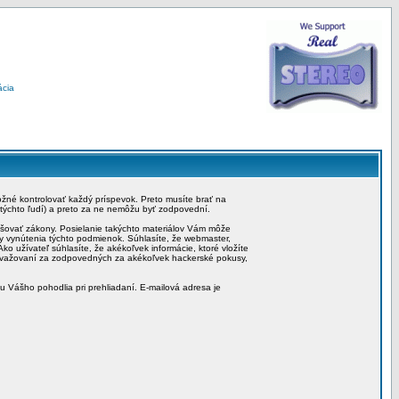
ácia
možné kontrolovať každý príspevok. Preto musíte brať na
 týchto ľudí) a preto za ne nemôžu byť zodpovední.
rušovať zákony. Posielanie takýchto materiálov Vám môže
by vynútenia týchto podmienok. Súhlasíte, že webmaster,
ko užívateľ súhlasíte, že akékoľvek informácie, ktoré vložíte
považovaní za zodpovedných za akékoľvek hackerské pokusy,
iu Vášho pohodlia pri prehliadaní. E-mailová adresa je