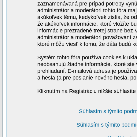
zaznamenávaná pre prípad potreby vynút
administrátor a moderátori tohto fóra maj
akúkoľvek tému, kedykoľvek zistia, že o
že akékoľvek informácie, ktoré vložíte b
informácie prezradené tretej strane be
administrátor a moderátori považovaní 
ktoré môžu viesť k tomu, že dáta budú 
Systém tohto fóra používa cookies k ukla
neobsahujú žiadne informácie, ktoré ste v
prehliadaní. E-mailová adresa je používa
a hesla (a pre poslanie nového hesla, po
Kliknutím na Registráciu nižšie súhlasít
Súhlasím s týmito podm
Súhlasím s týmito podmi