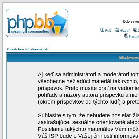
Bolo zaved
FAQ
Hľadať
Nastav
Obsah fóra hifi.slovanet.sk
hifi.slovane
Aj keď sa administrátori a moderátori toh
všeobecne nežiadúci materiál tak rýchlo
príspevok. Preto musíte brať na vedomie,
pohľady a názory autora príspevku a nie
(okrem príspevkov od týchto ľudí) a pre
Súhlasíte s tým, že nebudete posielať ži
zastrašujúce, sexuálne orientované aleb
Posielanie takýchto materiálov Vám môže 
Váš ISP bude o Vašej činnosti informova