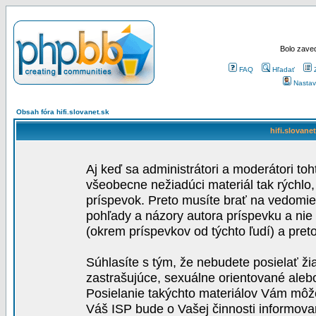
Bolo zaved
FAQ
Hľadať
Nastav
Obsah fóra hifi.slovanet.sk
hifi.slovane
Aj keď sa administrátori a moderátori toh
všeobecne nežiadúci materiál tak rýchlo
príspevok. Preto musíte brať na vedomie,
pohľady a názory autora príspevku a nie
(okrem príspevkov od týchto ľudí) a pre
Súhlasíte s tým, že nebudete posielať ži
zastrašujúce, sexuálne orientované aleb
Posielanie takýchto materiálov Vám môže 
Váš ISP bude o Vašej činnosti informova