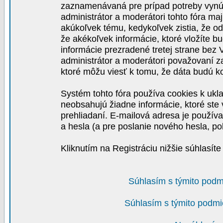
zaznamenávaná pre prípad potreby vynút
administrátor a moderátori tohto fóra maj
akúkoľvek tému, kedykoľvek zistia, že o
že akékoľvek informácie, ktoré vložíte b
informácie prezradené tretej strane be
administrátor a moderátori považovaní 
ktoré môžu viesť k tomu, že dáta budú 
Systém tohto fóra používa cookies k ukla
neobsahujú žiadne informácie, ktoré ste v
prehliadaní. E-mailová adresa je používa
a hesla (a pre poslanie nového hesla, po
Kliknutím na Registráciu nižšie súhlasít
Súhlasím s týmito podm
Súhlasím s týmito podmi