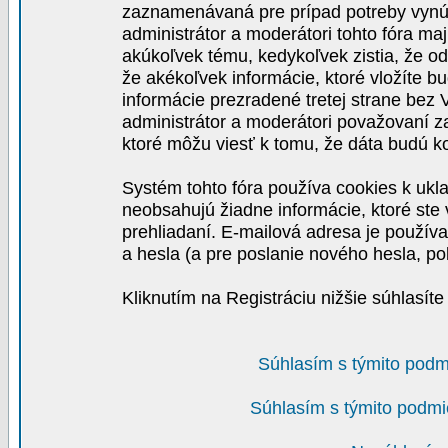
zaznamenávaná pre prípad potreby vynút
administrátor a moderátori tohto fóra maj
akúkoľvek tému, kedykoľvek zistia, že o
že akékoľvek informácie, ktoré vložíte b
informácie prezradené tretej strane be
administrátor a moderátori považovaní 
ktoré môžu viesť k tomu, že dáta budú 
Systém tohto fóra používa cookies k ukla
neobsahujú žiadne informácie, ktoré ste v
prehliadaní. E-mailová adresa je používa
a hesla (a pre poslanie nového hesla, po
Kliknutím na Registráciu nižšie súhlasít
Súhlasím s týmito podm
Súhlasím s týmito podmi