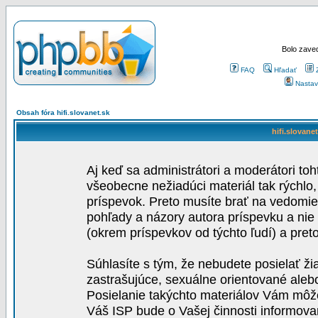
Bolo zaved
FAQ
Hľadať
Nastav
Obsah fóra hifi.slovanet.sk
hifi.slovane
Aj keď sa administrátori a moderátori toh
všeobecne nežiadúci materiál tak rýchlo
príspevok. Preto musíte brať na vedomie,
pohľady a názory autora príspevku a nie
(okrem príspevkov od týchto ľudí) a pre
Súhlasíte s tým, že nebudete posielať ži
zastrašujúce, sexuálne orientované aleb
Posielanie takýchto materiálov Vám môže 
Váš ISP bude o Vašej činnosti informova