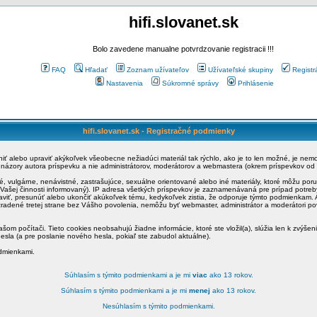
hifi.slovanet.sk
Bolo zavedene manualne potvrdzovanie registracii !!!
FAQ
Hľadať
Zoznam užívateľov
Užívateľské skupiny
Registr
Nastavenia
Súkromné správy
Prihlásenie
hifi.slovanet.sk - Registračné podmienky
ániť alebo upraviť akýkoľvek všeobecne nežiadúci materiál tak rýchlo, ako je to len možné, je ne
a názory autora príspevku a nie administrátorov, moderátorov a webmastera (okrem príspevkov od
é, vulgárne, nenávistné, zastrašujúce, sexuálne orientované alebo iné materiály, ktoré môžu po
o Vašej činnosti informovaný). IP adresa všetkých príspevkov je zaznamenávaná pre prípad potre
raviť, presunúť alebo ukončiť akúkoľvek tému, kedykoľvek zistia, že odporuje týmto podmienkam. A
zradené tretej strane bez Vášho povolenia, nemôžu byť webmaster, administrátor a moderátori 
šom počítači. Tieto cookies neobsahujú žiadne informácie, ktoré ste vložil(a), slúžia len k zvýšen
esla (a pre poslanie nového hesla, pokiaľ ste zabudol aktuálne).
odmienkami.
Súhlasím s týmito podmienkami a je mi
viac
ako 13 rokov.
Súhlasím s týmito podmienkami a je mi
menej
ako 13 rokov.
Nesúhlasím s týmito podmienkami.