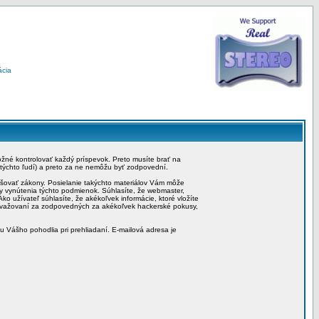
ácia
možné kontrolovať každý príspevok. Preto musíte brať na
 týchto ľudí) a preto za ne nemôžu byť zodpovední.
rušovať zákony. Posielanie takýchto materiálov Vám môže
by vynútenia týchto podmienok. Súhlasíte, že webmaster,
ko užívateľ súhlasíte, že akékoľvek informácie, ktoré vložíte
považovaní za zodpovedných za akékoľvek hackerské pokusy,
iu Vášho pohodlia pri prehliadaní. E-mailová adresa je