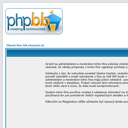
Obsah fóra hifi.slovanet.sk
Aj keď sa administrátori a moderátori tohto fóra pokúsia odstr
vedomie, že všetky príspevky v tomto fóre vyjadrujú pohľady 
Súhlasíte s tým, že nebudete posielať žiadne hanlivé, neslušn
privodiť okamžité a trvalé vyhostenie z fóra (a Váš ISP bude 
administrátor a moderátori tohto fóra majú právo odstrániť, up
budú uložené v databáze. Pokiať nebudú tieto informácie pre
ktoré môžu viesť k tomu, že dáta budú kompromitované.
Systém tohto fóra používa cookies k ukladaniu informácií na Va
používaná len pre potvrdenie Vašich registračných detailov a h
Kliknutím na Registráciu nižšie súhlasíte byť viazaný týmito p