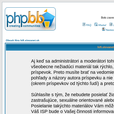
Bolo zaved
FAQ
Hľadať
Nastav
Obsah fóra hifi.slovanet.sk
hifi.slovane
Aj keď sa administrátori a moderátori toh
všeobecne nežiadúci materiál tak rýchlo
príspevok. Preto musíte brať na vedomie,
pohľady a názory autora príspevku a nie
(okrem príspevkov od týchto ľudí) a pre
Súhlasíte s tým, že nebudete posielať ži
zastrašujúce, sexuálne orientované aleb
Posielanie takýchto materiálov Vám môže 
Váš ISP bude o Vašej činnosti informova