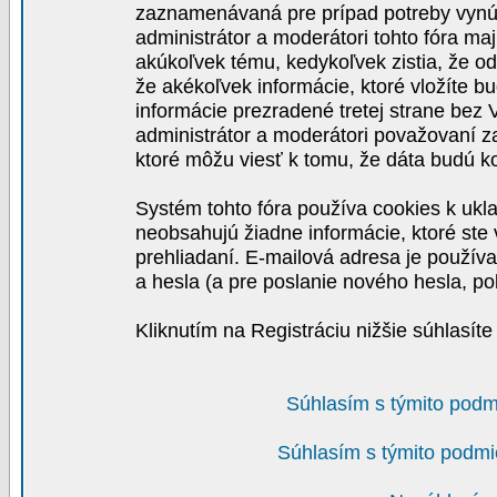
zaznamenávaná pre prípad potreby vynút
administrátor a moderátori tohto fóra maj
akúkoľvek tému, kedykoľvek zistia, že o
že akékoľvek informácie, ktoré vložíte b
informácie prezradené tretej strane be
administrátor a moderátori považovaní 
ktoré môžu viesť k tomu, že dáta budú 
Systém tohto fóra používa cookies k ukla
neobsahujú žiadne informácie, ktoré ste v
prehliadaní. E-mailová adresa je používa
a hesla (a pre poslanie nového hesla, po
Kliknutím na Registráciu nižšie súhlasít
Súhlasím s týmito podm
Súhlasím s týmito podmi