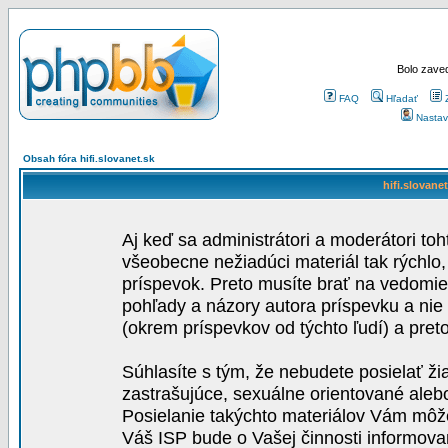
Bolo zaved
FAQ
Hľadať
Nastav
Obsah fóra hifi.slovanet.sk
hifi.slovane
Aj keď sa administrátori a moderátori toh
všeobecne nežiadúci materiál tak rýchlo
príspevok. Preto musíte brať na vedomie,
pohľady a názory autora príspevku a nie
(okrem príspevkov od týchto ľudí) a pre
Súhlasíte s tým, že nebudete posielať ži
zastrašujúce, sexuálne orientované aleb
Posielanie takýchto materiálov Vám môže 
Váš ISP bude o Vašej činnosti informova