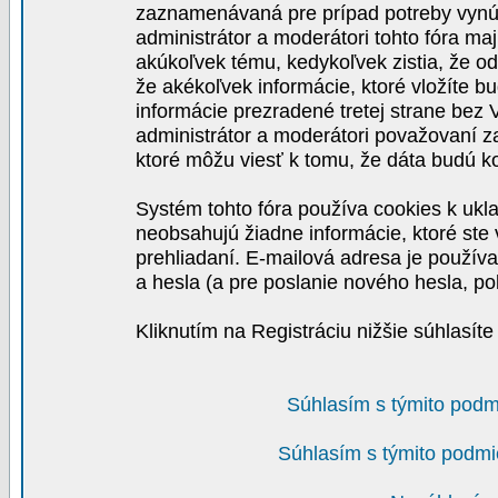
zaznamenávaná pre prípad potreby vynút
administrátor a moderátori tohto fóra maj
akúkoľvek tému, kedykoľvek zistia, že o
že akékoľvek informácie, ktoré vložíte b
informácie prezradené tretej strane be
administrátor a moderátori považovaní 
ktoré môžu viesť k tomu, že dáta budú 
Systém tohto fóra používa cookies k ukla
neobsahujú žiadne informácie, ktoré ste v
prehliadaní. E-mailová adresa je používa
a hesla (a pre poslanie nového hesla, po
Kliknutím na Registráciu nižšie súhlasít
Súhlasím s týmito podm
Súhlasím s týmito podmi