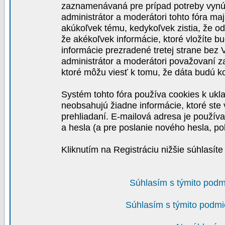
zaznamenávaná pre prípad potreby vynút
administrátor a moderátori tohto fóra maj
akúkoľvek tému, kedykoľvek zistia, že o
že akékoľvek informácie, ktoré vložíte b
informácie prezradené tretej strane be
administrátor a moderátori považovaní 
ktoré môžu viesť k tomu, že dáta budú 
Systém tohto fóra používa cookies k ukla
neobsahujú žiadne informácie, ktoré ste v
prehliadaní. E-mailová adresa je používa
a hesla (a pre poslanie nového hesla, po
Kliknutím na Registráciu nižšie súhlasít
Súhlasím s týmito podm
Súhlasím s týmito podmi