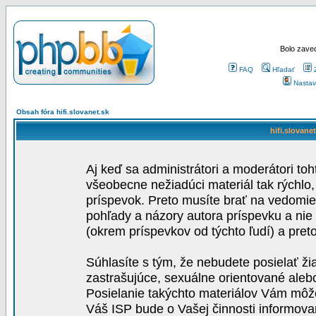
Bolo zaved
FAQ
Hľadať
Nastav
Obsah fóra hifi.slovanet.sk
hifi.slovane
Aj keď sa administrátori a moderátori toh
všeobecne nežiadúci materiál tak rýchlo
príspevok. Preto musíte brať na vedomie,
pohľady a názory autora príspevku a nie
(okrem príspevkov od týchto ľudí) a pre
Súhlasíte s tým, že nebudete posielať ži
zastrašujúce, sexuálne orientované aleb
Posielanie takýchto materiálov Vám môže 
Váš ISP bude o Vašej činnosti informova