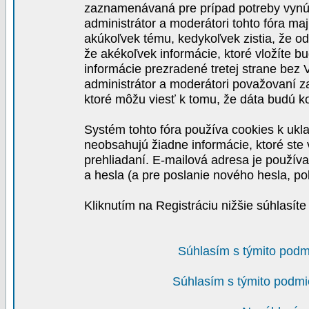
zaznamenávaná pre prípad potreby vynút
administrátor a moderátori tohto fóra maj
akúkoľvek tému, kedykoľvek zistia, že o
že akékoľvek informácie, ktoré vložíte b
informácie prezradené tretej strane be
administrátor a moderátori považovaní 
ktoré môžu viesť k tomu, že dáta budú 
Systém tohto fóra používa cookies k ukla
neobsahujú žiadne informácie, ktoré ste v
prehliadaní. E-mailová adresa je používa
a hesla (a pre poslanie nového hesla, po
Kliknutím na Registráciu nižšie súhlasít
Súhlasím s týmito podm
Súhlasím s týmito podmi