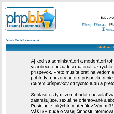
Bolo zaved
FAQ
Hľadať
Nastav
Obsah fóra hifi.slovanet.sk
hifi.slovane
Aj keď sa administrátori a moderátori toh
všeobecne nežiadúci materiál tak rýchlo
príspevok. Preto musíte brať na vedomie,
pohľady a názory autora príspevku a nie
(okrem príspevkov od týchto ľudí) a pre
Súhlasíte s tým, že nebudete posielať ži
zastrašujúce, sexuálne orientované aleb
Posielanie takýchto materiálov Vám môže 
Váš ISP bude o Vašej činnosti informova