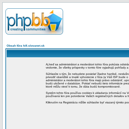
Obsah fóra hifi.slovanet.sk
Aj keď sa administrátori a moderátori tohto fóra pokúsia odstr
vedomie, že všetky príspevky v tomto fóre vyjadrujú pohľady 
Súhlasíte s tým, že nebudete posielať žiadne hanlivé, neslušn
privodiť okamžité a trvalé vyhostenie z fóra (a Váš ISP bude 
administrátor a moderátori tohto fóra majú právo odstrániť, up
budú uložené v databáze. Pokiať nebudú tieto informácie pre
ktoré môžu viesť k tomu, že dáta budú kompromitované.
Systém tohto fóra používa cookies k ukladaniu informácií na Va
používaná len pre potvrdenie Vašich registračných detailov a h
Kliknutím na Registráciu nižšie súhlasíte byť viazaný týmito p