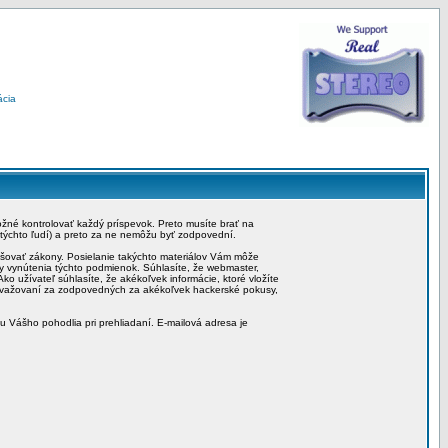
ácia
možné kontrolovať každý príspevok. Preto musíte brať na
 týchto ľudí) a preto za ne nemôžu byť zodpovední.
rušovať zákony. Posielanie takýchto materiálov Vám môže
by vynútenia týchto podmienok. Súhlasíte, že webmaster,
ko užívateľ súhlasíte, že akékoľvek informácie, ktoré vložíte
považovaní za zodpovedných za akékoľvek hackerské pokusy,
iu Vášho pohodlia pri prehliadaní. E-mailová adresa je