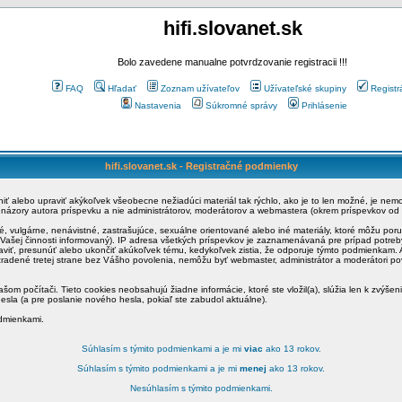
hifi.slovanet.sk
Bolo zavedene manualne potvrdzovanie registracii !!!
FAQ
Hľadať
Zoznam užívateľov
Užívateľské skupiny
Registr
Nastavenia
Súkromné správy
Prihlásenie
hifi.slovanet.sk - Registračné podmienky
ániť alebo upraviť akýkoľvek všeobecne nežiadúci materiál tak rýchlo, ako je to len možné, je ne
a názory autora príspevku a nie administrátorov, moderátorov a webmastera (okrem príspevkov od
é, vulgárne, nenávistné, zastrašujúce, sexuálne orientované alebo iné materiály, ktoré môžu po
o Vašej činnosti informovaný). IP adresa všetkých príspevkov je zaznamenávaná pre prípad potre
raviť, presunúť alebo ukončiť akúkoľvek tému, kedykoľvek zistia, že odporuje týmto podmienkam. A
zradené tretej strane bez Vášho povolenia, nemôžu byť webmaster, administrátor a moderátori 
šom počítači. Tieto cookies neobsahujú žiadne informácie, ktoré ste vložil(a), slúžia len k zvýšen
esla (a pre poslanie nového hesla, pokiaľ ste zabudol aktuálne).
odmienkami.
Súhlasím s týmito podmienkami a je mi
viac
ako 13 rokov.
Súhlasím s týmito podmienkami a je mi
menej
ako 13 rokov.
Nesúhlasím s týmito podmienkami.