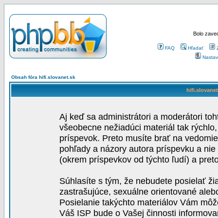
Bolo zaved
FAQ
Hľadať
Nastav
Obsah fóra hifi.slovanet.sk
hifi.slovane
Aj keď sa administrátori a moderátori toh
všeobecne nežiadúci materiál tak rýchlo
príspevok. Preto musíte brať na vedomie,
pohľady a názory autora príspevku a nie
(okrem príspevkov od týchto ľudí) a pre
Súhlasíte s tým, že nebudete posielať ži
zastrašujúce, sexuálne orientované aleb
Posielanie takýchto materiálov Vám môže 
Váš ISP bude o Vašej činnosti informova