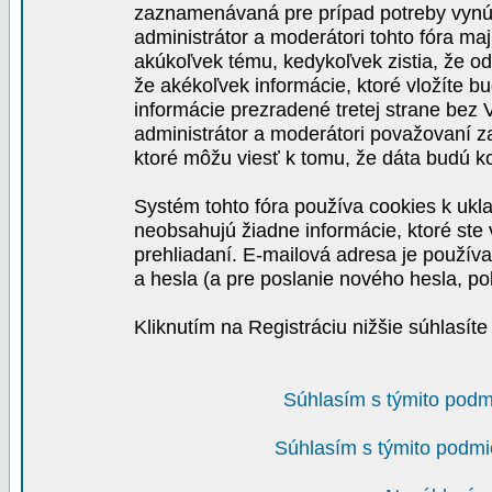
zaznamenávaná pre prípad potreby vynút
administrátor a moderátori tohto fóra maj
akúkoľvek tému, kedykoľvek zistia, že o
že akékoľvek informácie, ktoré vložíte b
informácie prezradené tretej strane be
administrátor a moderátori považovaní 
ktoré môžu viesť k tomu, že dáta budú 
Systém tohto fóra používa cookies k ukla
neobsahujú žiadne informácie, ktoré ste v
prehliadaní. E-mailová adresa je používa
a hesla (a pre poslanie nového hesla, po
Kliknutím na Registráciu nižšie súhlasít
Súhlasím s týmito podm
Súhlasím s týmito podmi