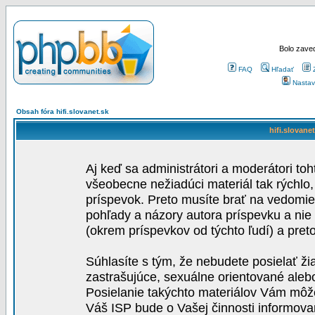
Bolo zaved
FAQ
Hľadať
Nastav
Obsah fóra hifi.slovanet.sk
hifi.slovane
Aj keď sa administrátori a moderátori toh
všeobecne nežiadúci materiál tak rýchlo
príspevok. Preto musíte brať na vedomie,
pohľady a názory autora príspevku a nie
(okrem príspevkov od týchto ľudí) a pre
Súhlasíte s tým, že nebudete posielať ži
zastrašujúce, sexuálne orientované aleb
Posielanie takýchto materiálov Vám môže 
Váš ISP bude o Vašej činnosti informova