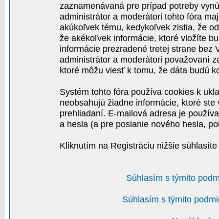
zaznamenávaná pre prípad potreby vynút
administrátor a moderátori tohto fóra maj
akúkoľvek tému, kedykoľvek zistia, že o
že akékoľvek informácie, ktoré vložíte b
informácie prezradené tretej strane be
administrátor a moderátori považovaní 
ktoré môžu viesť k tomu, že dáta budú 
Systém tohto fóra používa cookies k ukla
neobsahujú žiadne informácie, ktoré ste v
prehliadaní. E-mailová adresa je používa
a hesla (a pre poslanie nového hesla, po
Kliknutím na Registráciu nižšie súhlasít
Súhlasím s týmito podm
Súhlasím s týmito podmi