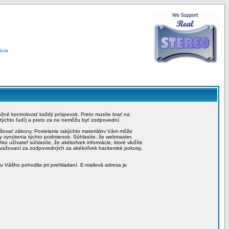
ácia
možné kontrolovať každý príspevok. Preto musíte brať na
 týchto ľudí) a preto za ne nemôžu byť zodpovední.
rušovať zákony. Posielanie takýchto materiálov Vám môže
by vynútenia týchto podmienok. Súhlasíte, že webmaster,
ko užívateľ súhlasíte, že akékoľvek informácie, ktoré vložíte
považovaní za zodpovedných za akékoľvek hackerské pokusy,
iu Vášho pohodlia pri prehliadaní. E-mailová adresa je