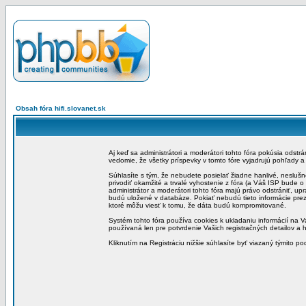
Obsah fóra hifi.slovanet.sk
Aj keď sa administrátori a moderátori tohto fóra pokúsia odstr
vedomie, že všetky príspevky v tomto fóre vyjadrujú pohľady 
Súhlasíte s tým, že nebudete posielať žiadne hanlivé, neslušn
privodiť okamžité a trvalé vyhostenie z fóra (a Váš ISP bude 
administrátor a moderátori tohto fóra majú právo odstrániť, up
budú uložené v databáze. Pokiať nebudú tieto informácie pre
ktoré môžu viesť k tomu, že dáta budú kompromitované.
Systém tohto fóra používa cookies k ukladaniu informácií na Va
používaná len pre potvrdenie Vašich registračných detailov a h
Kliknutím na Registráciu nižšie súhlasíte byť viazaný týmito p