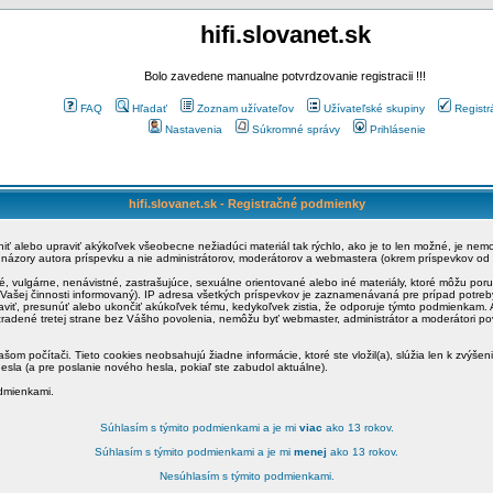
hifi.slovanet.sk
Bolo zavedene manualne potvrdzovanie registracii !!!
FAQ
Hľadať
Zoznam užívateľov
Užívateľské skupiny
Registr
Nastavenia
Súkromné správy
Prihlásenie
hifi.slovanet.sk - Registračné podmienky
ániť alebo upraviť akýkoľvek všeobecne nežiadúci materiál tak rýchlo, ako je to len možné, je ne
a názory autora príspevku a nie administrátorov, moderátorov a webmastera (okrem príspevkov od
é, vulgárne, nenávistné, zastrašujúce, sexuálne orientované alebo iné materiály, ktoré môžu po
o Vašej činnosti informovaný). IP adresa všetkých príspevkov je zaznamenávaná pre prípad potre
raviť, presunúť alebo ukončiť akúkoľvek tému, kedykoľvek zistia, že odporuje týmto podmienkam. A
zradené tretej strane bez Vášho povolenia, nemôžu byť webmaster, administrátor a moderátori 
šom počítači. Tieto cookies neobsahujú žiadne informácie, ktoré ste vložil(a), slúžia len k zvýšen
esla (a pre poslanie nového hesla, pokiaľ ste zabudol aktuálne).
odmienkami.
Súhlasím s týmito podmienkami a je mi
viac
ako 13 rokov.
Súhlasím s týmito podmienkami a je mi
menej
ako 13 rokov.
Nesúhlasím s týmito podmienkami.