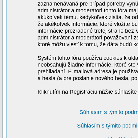
zaznamenávaná pre prípad potreby vynút
administrátor a moderátori tohto fóra maj
akúkoľvek tému, kedykoľvek zistia, že o
že akékoľvek informácie, ktoré vložíte b
informácie prezradené tretej strane be
administrátor a moderátori považovaní 
ktoré môžu viesť k tomu, že dáta budú 
Systém tohto fóra používa cookies k ukla
neobsahujú žiadne informácie, ktoré ste v
prehliadaní. E-mailová adresa je používa
a hesla (a pre poslanie nového hesla, po
Kliknutím na Registráciu nižšie súhlasít
Súhlasím s týmito podm
Súhlasím s týmito podmi