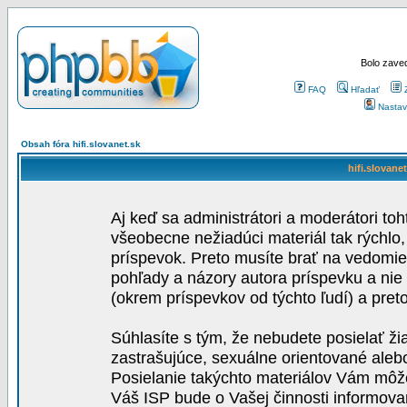
Bolo zaved
FAQ
Hľadať
Nastav
Obsah fóra hifi.slovanet.sk
hifi.slovane
Aj keď sa administrátori a moderátori toh
všeobecne nežiadúci materiál tak rýchlo
príspevok. Preto musíte brať na vedomie,
pohľady a názory autora príspevku a nie
(okrem príspevkov od týchto ľudí) a pre
Súhlasíte s tým, že nebudete posielať ži
zastrašujúce, sexuálne orientované aleb
Posielanie takýchto materiálov Vám môže 
Váš ISP bude o Vašej činnosti informova