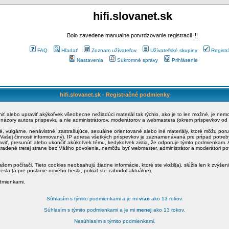
hifi.slovanet.sk
Bolo zavedene manualne potvrdzovanie registracii !!!
FAQ
Hľadať
Zoznam užívateľov
Užívateľské skupiny
Registr
Nastavenia
Súkromné správy
Prihlásenie
hifi.slovanet.sk - Registračné podmienky
ániť alebo upraviť akýkoľvek všeobecne nežiadúci materiál tak rýchlo, ako je to len možné, je ne
a názory autora príspevku a nie administrátorov, moderátorov a webmastera (okrem príspevkov od
é, vulgárne, nenávistné, zastrašujúce, sexuálne orientované alebo iné materiály, ktoré môžu po
o Vašej činnosti informovaný). IP adresa všetkých príspevkov je zaznamenávaná pre prípad potre
raviť, presunúť alebo ukončiť akúkoľvek tému, kedykoľvek zistia, že odporuje týmto podmienkam. A
zradené tretej strane bez Vášho povolenia, nemôžu byť webmaster, administrátor a moderátori 
šom počítači. Tieto cookies neobsahujú žiadne informácie, ktoré ste vložil(a), slúžia len k zvýšen
esla (a pre poslanie nového hesla, pokiaľ ste zabudol aktuálne).
odmienkami.
Súhlasím s týmito podmienkami a je mi
viac
ako 13 rokov.
Súhlasím s týmito podmienkami a je mi
menej
ako 13 rokov.
Nesúhlasím s týmito podmienkami.