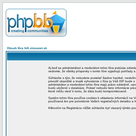
Obsah fóra hifi.slovanet.sk
Aj keď sa administrátori a moderátori tohto fóra pokúsia odstr
vedomie, že všetky príspevky v tomto fóre vyjadrujú pohľady 
Súhlasíte s tým, že nebudete posielať žiadne hanlivé, neslušn
privodiť okamžité a trvalé vyhostenie z fóra (a Váš ISP bude 
administrátor a moderátori tohto fóra majú právo odstrániť, up
budú uložené v databáze. Pokiať nebudú tieto informácie pre
ktoré môžu viesť k tomu, že dáta budú kompromitované.
Systém tohto fóra používa cookies k ukladaniu informácií na Va
používaná len pre potvrdenie Vašich registračných detailov a h
Kliknutím na Registráciu nižšie súhlasíte byť viazaný týmito p