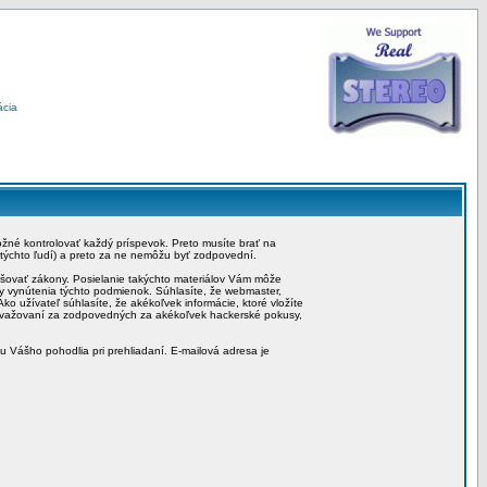
ácia
možné kontrolovať každý príspevok. Preto musíte brať na
 týchto ľudí) a preto za ne nemôžu byť zodpovední.
rušovať zákony. Posielanie takýchto materiálov Vám môže
by vynútenia týchto podmienok. Súhlasíte, že webmaster,
ko užívateľ súhlasíte, že akékoľvek informácie, ktoré vložíte
považovaní za zodpovedných za akékoľvek hackerské pokusy,
iu Vášho pohodlia pri prehliadaní. E-mailová adresa je