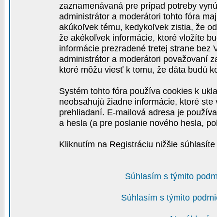
zaznamenávaná pre prípad potreby vynút
administrátor a moderátori tohto fóra maj
akúkoľvek tému, kedykoľvek zistia, že o
že akékoľvek informácie, ktoré vložíte b
informácie prezradené tretej strane be
administrátor a moderátori považovaní 
ktoré môžu viesť k tomu, že dáta budú 
Systém tohto fóra používa cookies k ukla
neobsahujú žiadne informácie, ktoré ste v
prehliadaní. E-mailová adresa je používa
a hesla (a pre poslanie nového hesla, po
Kliknutím na Registráciu nižšie súhlasít
Súhlasím s týmito podm
Súhlasím s týmito podmi