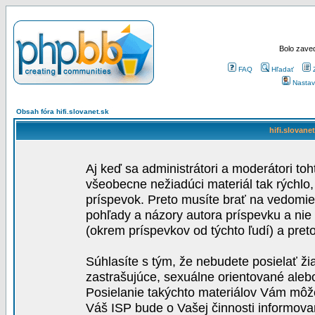
Bolo zaved
FAQ
Hľadať
Nastav
Obsah fóra hifi.slovanet.sk
hifi.slovane
Aj keď sa administrátori a moderátori toh
všeobecne nežiadúci materiál tak rýchlo
príspevok. Preto musíte brať na vedomie,
pohľady a názory autora príspevku a nie
(okrem príspevkov od týchto ľudí) a pre
Súhlasíte s tým, že nebudete posielať ži
zastrašujúce, sexuálne orientované aleb
Posielanie takýchto materiálov Vám môže 
Váš ISP bude o Vašej činnosti informova