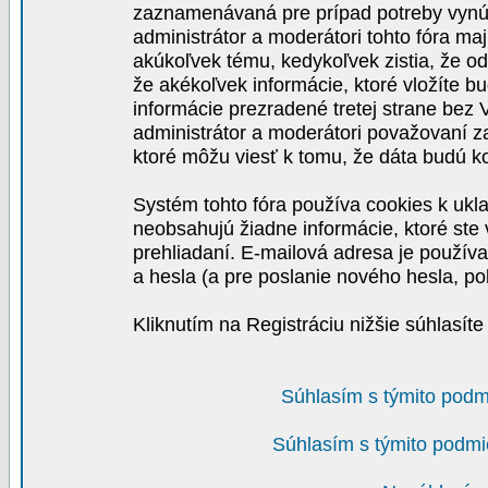
zaznamenávaná pre prípad potreby vynút
administrátor a moderátori tohto fóra maj
akúkoľvek tému, kedykoľvek zistia, že o
že akékoľvek informácie, ktoré vložíte b
informácie prezradené tretej strane be
administrátor a moderátori považovaní 
ktoré môžu viesť k tomu, že dáta budú 
Systém tohto fóra používa cookies k ukla
neobsahujú žiadne informácie, ktoré ste v
prehliadaní. E-mailová adresa je používa
a hesla (a pre poslanie nového hesla, po
Kliknutím na Registráciu nižšie súhlasít
Súhlasím s týmito podm
Súhlasím s týmito podmi