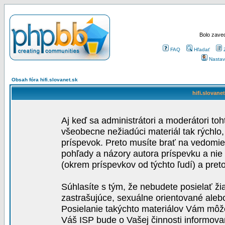
Bolo zaved
FAQ
Hľadať
Nastav
Obsah fóra hifi.slovanet.sk
hifi.slovane
Aj keď sa administrátori a moderátori toh
všeobecne nežiadúci materiál tak rýchlo
príspevok. Preto musíte brať na vedomie,
pohľady a názory autora príspevku a nie
(okrem príspevkov od týchto ľudí) a pre
Súhlasíte s tým, že nebudete posielať ži
zastrašujúce, sexuálne orientované aleb
Posielanie takýchto materiálov Vám môže 
Váš ISP bude o Vašej činnosti informova