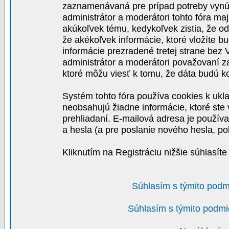
zaznamenávaná pre prípad potreby vynút
administrátor a moderátori tohto fóra maj
akúkoľvek tému, kedykoľvek zistia, že o
že akékoľvek informácie, ktoré vložíte b
informácie prezradené tretej strane be
administrátor a moderátori považovaní 
ktoré môžu viesť k tomu, že dáta budú 
Systém tohto fóra používa cookies k ukla
neobsahujú žiadne informácie, ktoré ste v
prehliadaní. E-mailová adresa je používa
a hesla (a pre poslanie nového hesla, po
Kliknutím na Registráciu nižšie súhlasít
Súhlasím s týmito podm
Súhlasím s týmito podmi