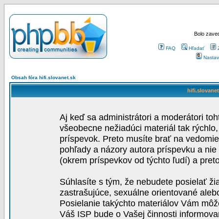
Bolo zaved
FAQ
Hľadať
Nastav
Obsah fóra hifi.slovanet.sk
hifi.slovane
Aj keď sa administrátori a moderátori toh
všeobecne nežiadúci materiál tak rýchlo
príspevok. Preto musíte brať na vedomie,
pohľady a názory autora príspevku a nie
(okrem príspevkov od týchto ľudí) a pre
Súhlasíte s tým, že nebudete posielať ži
zastrašujúce, sexuálne orientované aleb
Posielanie takýchto materiálov Vám môže 
Váš ISP bude o Vašej činnosti informova