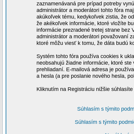
zaznamenávaná pre prípad potreby vynút
administrátor a moderátori tohto fóra maj
akúkoľvek tému, kedykoľvek zistia, že o
že akékoľvek informácie, ktoré vložíte b
informácie prezradené tretej strane be
administrátor a moderátori považovaní 
ktoré môžu viesť k tomu, že dáta budú 
Systém tohto fóra používa cookies k ukla
neobsahujú žiadne informácie, ktoré ste v
prehliadaní. E-mailová adresa je používa
a hesla (a pre poslanie nového hesla, po
Kliknutím na Registráciu nižšie súhlasít
Súhlasím s týmito podm
Súhlasím s týmito podmi