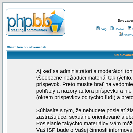
Bolo zaved
FAQ
Hľadať
Nastav
Obsah fóra hifi.slovanet.sk
hifi.slovane
Aj keď sa administrátori a moderátori toh
všeobecne nežiadúci materiál tak rýchlo
príspevok. Preto musíte brať na vedomie,
pohľady a názory autora príspevku a nie
(okrem príspevkov od týchto ľudí) a pre
Súhlasíte s tým, že nebudete posielať ži
zastrašujúce, sexuálne orientované aleb
Posielanie takýchto materiálov Vám môže 
Váš ISP bude o Vašej činnosti informova