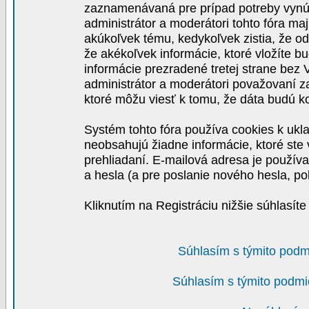
zaznamenávaná pre prípad potreby vynút
administrátor a moderátori tohto fóra maj
akúkoľvek tému, kedykoľvek zistia, že o
že akékoľvek informácie, ktoré vložíte b
informácie prezradené tretej strane be
administrátor a moderátori považovaní 
ktoré môžu viesť k tomu, že dáta budú 
Systém tohto fóra používa cookies k ukla
neobsahujú žiadne informácie, ktoré ste v
prehliadaní. E-mailová adresa je používa
a hesla (a pre poslanie nového hesla, po
Kliknutím na Registráciu nižšie súhlasít
Súhlasím s týmito podm
Súhlasím s týmito podmi