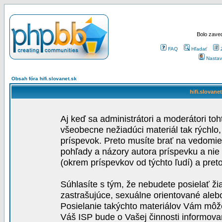
Bolo zaved
FAQ
Hľadať
Nastav
Obsah fóra hifi.slovanet.sk
hifi.slovane
Aj keď sa administrátori a moderátori toh
všeobecne nežiadúci materiál tak rýchlo
príspevok. Preto musíte brať na vedomie,
pohľady a názory autora príspevku a nie
(okrem príspevkov od týchto ľudí) a pre
Súhlasíte s tým, že nebudete posielať ži
zastrašujúce, sexuálne orientované aleb
Posielanie takýchto materiálov Vám môže 
Váš ISP bude o Vašej činnosti informova