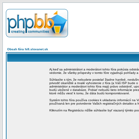
Obsah fóra hifi.slovanet.sk
Aj keď sa administrátori a moderátori tohto fóra pokúsia odstr
vedomie, že všetky príspevky v tomto fóre vyjadrujú pohľady 
Súhlasíte s tým, že nebudete posielať žiadne hanlivé, neslušn
privodiť okamžité a trvalé vyhostenie z fóra (a Váš ISP bude 
administrátor a moderátori tohto fóra majú právo odstrániť, up
budú uložené v databáze. Pokiať nebudú tieto informácie pre
ktoré môžu viesť k tomu, že dáta budú kompromitované.
Systém tohto fóra používa cookies k ukladaniu informácií na Va
používaná len pre potvrdenie Vašich registračných detailov a h
Kliknutím na Registráciu nižšie súhlasíte byť viazaný týmito p