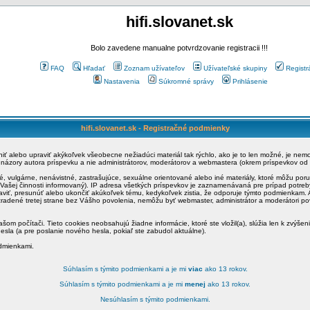
hifi.slovanet.sk
Bolo zavedene manualne potvrdzovanie registracii !!!
FAQ
Hľadať
Zoznam užívateľov
Užívateľské skupiny
Registr
Nastavenia
Súkromné správy
Prihlásenie
hifi.slovanet.sk - Registračné podmienky
ániť alebo upraviť akýkoľvek všeobecne nežiadúci materiál tak rýchlo, ako je to len možné, je ne
a názory autora príspevku a nie administrátorov, moderátorov a webmastera (okrem príspevkov od
é, vulgárne, nenávistné, zastrašujúce, sexuálne orientované alebo iné materiály, ktoré môžu po
o Vašej činnosti informovaný). IP adresa všetkých príspevkov je zaznamenávaná pre prípad potre
raviť, presunúť alebo ukončiť akúkoľvek tému, kedykoľvek zistia, že odporuje týmto podmienkam. A
zradené tretej strane bez Vášho povolenia, nemôžu byť webmaster, administrátor a moderátori 
šom počítači. Tieto cookies neobsahujú žiadne informácie, ktoré ste vložil(a), slúžia len k zvýšen
esla (a pre poslanie nového hesla, pokiaľ ste zabudol aktuálne).
odmienkami.
Súhlasím s týmito podmienkami a je mi
viac
ako 13 rokov.
Súhlasím s týmito podmienkami a je mi
menej
ako 13 rokov.
Nesúhlasím s týmito podmienkami.