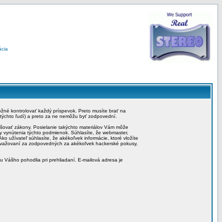
ácia
možné kontrolovať každý príspevok. Preto musíte brať na
 týchto ľudí) a preto za ne nemôžu byť zodpovední.
rušovať zákony. Posielanie takýchto materiálov Vám môže
by vynútenia týchto podmienok. Súhlasíte, že webmaster,
ko užívateľ súhlasíte, že akékoľvek informácie, ktoré vložíte
považovaní za zodpovedných za akékoľvek hackerské pokusy,
iu Vášho pohodlia pri prehliadaní. E-mailová adresa je