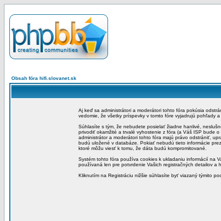
Obsah fóra hifi.slovanet.sk
Aj keď sa administrátori a moderátori tohto fóra pokúsia odstr
vedomie, že všetky príspevky v tomto fóre vyjadrujú pohľady 
Súhlasíte s tým, že nebudete posielať žiadne hanlivé, neslušn
privodiť okamžité a trvalé vyhostenie z fóra (a Váš ISP bude 
administrátor a moderátori tohto fóra majú právo odstrániť, up
budú uložené v databáze. Pokiať nebudú tieto informácie pre
ktoré môžu viesť k tomu, že dáta budú kompromitované.
Systém tohto fóra používa cookies k ukladaniu informácií na Va
používaná len pre potvrdenie Vašich registračných detailov a h
Kliknutím na Registráciu nižšie súhlasíte byť viazaný týmito p