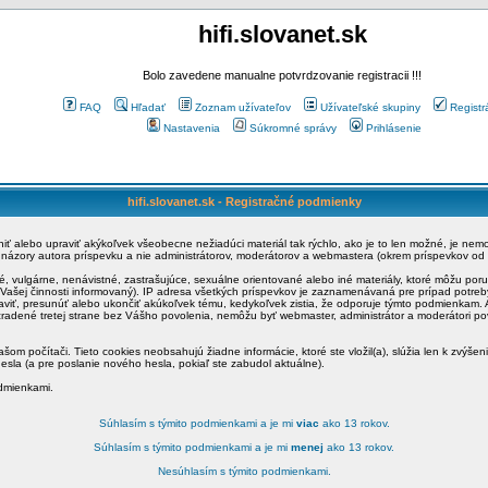
hifi.slovanet.sk
Bolo zavedene manualne potvrdzovanie registracii !!!
FAQ
Hľadať
Zoznam užívateľov
Užívateľské skupiny
Registr
Nastavenia
Súkromné správy
Prihlásenie
hifi.slovanet.sk - Registračné podmienky
ániť alebo upraviť akýkoľvek všeobecne nežiadúci materiál tak rýchlo, ako je to len možné, je ne
a názory autora príspevku a nie administrátorov, moderátorov a webmastera (okrem príspevkov od
é, vulgárne, nenávistné, zastrašujúce, sexuálne orientované alebo iné materiály, ktoré môžu po
o Vašej činnosti informovaný). IP adresa všetkých príspevkov je zaznamenávaná pre prípad potre
raviť, presunúť alebo ukončiť akúkoľvek tému, kedykoľvek zistia, že odporuje týmto podmienkam. A
zradené tretej strane bez Vášho povolenia, nemôžu byť webmaster, administrátor a moderátori 
šom počítači. Tieto cookies neobsahujú žiadne informácie, ktoré ste vložil(a), slúžia len k zvýšen
esla (a pre poslanie nového hesla, pokiaľ ste zabudol aktuálne).
odmienkami.
Súhlasím s týmito podmienkami a je mi
viac
ako 13 rokov.
Súhlasím s týmito podmienkami a je mi
menej
ako 13 rokov.
Nesúhlasím s týmito podmienkami.