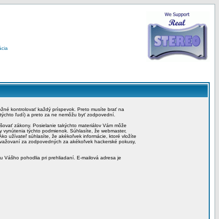
ácia
možné kontrolovať každý príspevok. Preto musíte brať na
 týchto ľudí) a preto za ne nemôžu byť zodpovední.
rušovať zákony. Posielanie takýchto materiálov Vám môže
by vynútenia týchto podmienok. Súhlasíte, že webmaster,
ko užívateľ súhlasíte, že akékoľvek informácie, ktoré vložíte
považovaní za zodpovedných za akékoľvek hackerské pokusy,
iu Vášho pohodlia pri prehliadaní. E-mailová adresa je