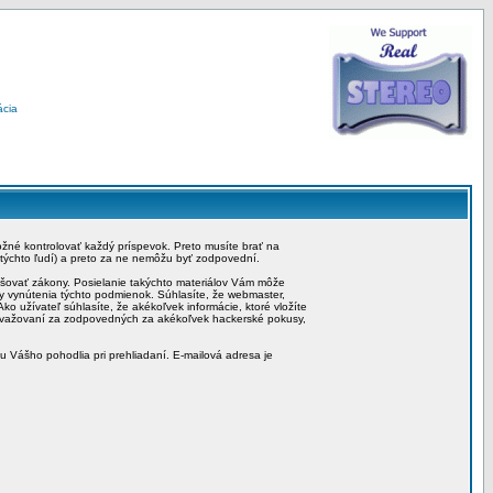
ácia
možné kontrolovať každý príspevok. Preto musíte brať na
 týchto ľudí) a preto za ne nemôžu byť zodpovední.
rušovať zákony. Posielanie takýchto materiálov Vám môže
by vynútenia týchto podmienok. Súhlasíte, že webmaster,
ko užívateľ súhlasíte, že akékoľvek informácie, ktoré vložíte
považovaní za zodpovedných za akékoľvek hackerské pokusy,
iu Vášho pohodlia pri prehliadaní. E-mailová adresa je