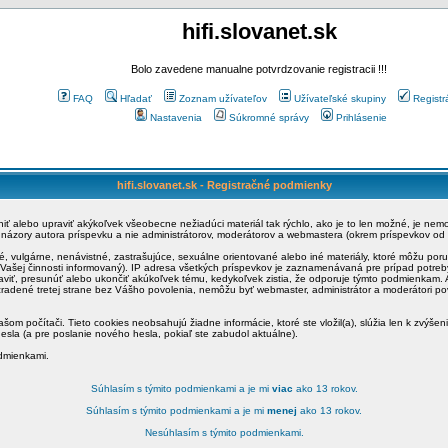
hifi.slovanet.sk
Bolo zavedene manualne potvrdzovanie registracii !!!
FAQ
Hľadať
Zoznam užívateľov
Užívateľské skupiny
Registr
Nastavenia
Súkromné správy
Prihlásenie
hifi.slovanet.sk - Registračné podmienky
ániť alebo upraviť akýkoľvek všeobecne nežiadúci materiál tak rýchlo, ako je to len možné, je ne
a názory autora príspevku a nie administrátorov, moderátorov a webmastera (okrem príspevkov od
é, vulgárne, nenávistné, zastrašujúce, sexuálne orientované alebo iné materiály, ktoré môžu po
o Vašej činnosti informovaný). IP adresa všetkých príspevkov je zaznamenávaná pre prípad potre
raviť, presunúť alebo ukončiť akúkoľvek tému, kedykoľvek zistia, že odporuje týmto podmienkam. A
zradené tretej strane bez Vášho povolenia, nemôžu byť webmaster, administrátor a moderátori 
šom počítači. Tieto cookies neobsahujú žiadne informácie, ktoré ste vložil(a), slúžia len k zvýšen
esla (a pre poslanie nového hesla, pokiaľ ste zabudol aktuálne).
odmienkami.
Súhlasím s týmito podmienkami a je mi
viac
ako 13 rokov.
Súhlasím s týmito podmienkami a je mi
menej
ako 13 rokov.
Nesúhlasím s týmito podmienkami.