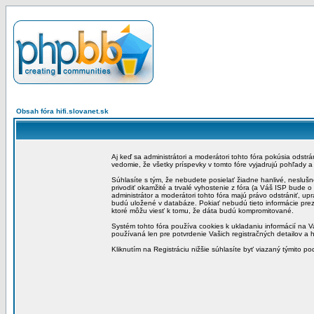
Obsah fóra hifi.slovanet.sk
Aj keď sa administrátori a moderátori tohto fóra pokúsia odstr
vedomie, že všetky príspevky v tomto fóre vyjadrujú pohľady 
Súhlasíte s tým, že nebudete posielať žiadne hanlivé, neslušn
privodiť okamžité a trvalé vyhostenie z fóra (a Váš ISP bude 
administrátor a moderátori tohto fóra majú právo odstrániť, up
budú uložené v databáze. Pokiať nebudú tieto informácie pre
ktoré môžu viesť k tomu, že dáta budú kompromitované.
Systém tohto fóra používa cookies k ukladaniu informácií na Va
používaná len pre potvrdenie Vašich registračných detailov a h
Kliknutím na Registráciu nižšie súhlasíte byť viazaný týmito p