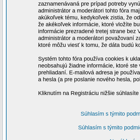
zaznamenávaná pre prípad potreby vynút
administrátor a moderátori tohto fóra maj
akúkoľvek tému, kedykoľvek zistia, že o
že akékoľvek informácie, ktoré vložíte b
informácie prezradené tretej strane be
administrátor a moderátori považovaní 
ktoré môžu viesť k tomu, že dáta budú 
Systém tohto fóra používa cookies k ukla
neobsahujú žiadne informácie, ktoré ste v
prehliadaní. E-mailová adresa je používa
a hesla (a pre poslanie nového hesla, po
Kliknutím na Registráciu nižšie súhlasít
Súhlasím s týmito podm
Súhlasím s týmito podmi