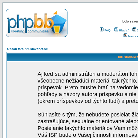
Bolo zaved
FAQ
Hľadať
Nastav
Obsah fóra hifi.slovanet.sk
hifi.slovane
Aj keď sa administrátori a moderátori toh
všeobecne nežiadúci materiál tak rýchlo
príspevok. Preto musíte brať na vedomie,
pohľady a názory autora príspevku a nie
(okrem príspevkov od týchto ľudí) a pre
Súhlasíte s tým, že nebudete posielať ži
zastrašujúce, sexuálne orientované aleb
Posielanie takýchto materiálov Vám môže 
Váš ISP bude o Vašej činnosti informova