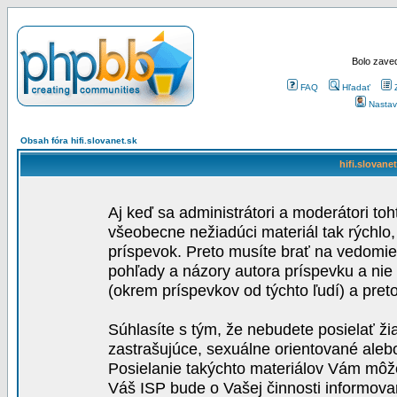
Bolo zaved
FAQ
Hľadať
Nastav
Obsah fóra hifi.slovanet.sk
hifi.slovane
Aj keď sa administrátori a moderátori toh
všeobecne nežiadúci materiál tak rýchlo
príspevok. Preto musíte brať na vedomie,
pohľady a názory autora príspevku a nie
(okrem príspevkov od týchto ľudí) a pre
Súhlasíte s tým, že nebudete posielať ži
zastrašujúce, sexuálne orientované aleb
Posielanie takýchto materiálov Vám môže 
Váš ISP bude o Vašej činnosti informova