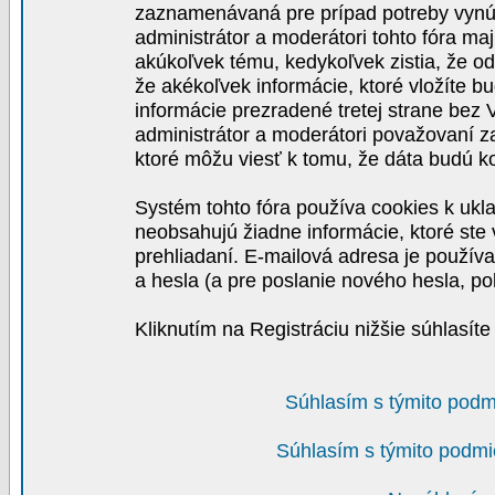
zaznamenávaná pre prípad potreby vynút
administrátor a moderátori tohto fóra maj
akúkoľvek tému, kedykoľvek zistia, že o
že akékoľvek informácie, ktoré vložíte b
informácie prezradené tretej strane be
administrátor a moderátori považovaní 
ktoré môžu viesť k tomu, že dáta budú 
Systém tohto fóra používa cookies k ukla
neobsahujú žiadne informácie, ktoré ste v
prehliadaní. E-mailová adresa je používa
a hesla (a pre poslanie nového hesla, po
Kliknutím na Registráciu nižšie súhlasít
Súhlasím s týmito podm
Súhlasím s týmito podmi