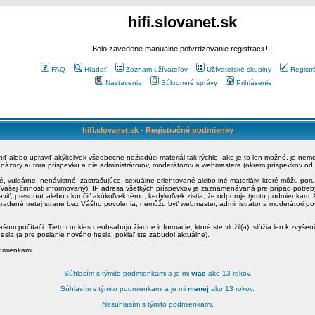
hifi.slovanet.sk
Bolo zavedene manualne potvrdzovanie registracii !!!
FAQ
Hľadať
Zoznam užívateľov
Užívateľské skupiny
Registr
Nastavenia
Súkromné správy
Prihlásenie
hifi.slovanet.sk - Registračné podmienky
ániť alebo upraviť akýkoľvek všeobecne nežiadúci materiál tak rýchlo, ako je to len možné, je ne
a názory autora príspevku a nie administrátorov, moderátorov a webmastera (okrem príspevkov od
é, vulgárne, nenávistné, zastrašujúce, sexuálne orientované alebo iné materiály, ktoré môžu po
o Vašej činnosti informovaný). IP adresa všetkých príspevkov je zaznamenávaná pre prípad potre
raviť, presunúť alebo ukončiť akúkoľvek tému, kedykoľvek zistia, že odporuje týmto podmienkam. A
zradené tretej strane bez Vášho povolenia, nemôžu byť webmaster, administrátor a moderátori 
šom počítači. Tieto cookies neobsahujú žiadne informácie, ktoré ste vložil(a), slúžia len k zvýšen
esla (a pre poslanie nového hesla, pokiaľ ste zabudol aktuálne).
odmienkami.
Súhlasím s týmito podmienkami a je mi
viac
ako 13 rokov.
Súhlasím s týmito podmienkami a je mi
menej
ako 13 rokov.
Nesúhlasím s týmito podmienkami.