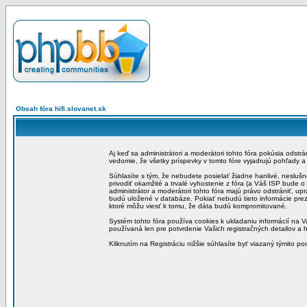
Obsah fóra hifi.slovanet.sk
Aj keď sa administrátori a moderátori tohto fóra pokúsia odstr
vedomie, že všetky príspevky v tomto fóre vyjadrujú pohľady 
Súhlasíte s tým, že nebudete posielať žiadne hanlivé, neslušn
privodiť okamžité a trvalé vyhostenie z fóra (a Váš ISP bude 
administrátor a moderátori tohto fóra majú právo odstrániť, up
budú uložené v databáze. Pokiať nebudú tieto informácie pre
ktoré môžu viesť k tomu, že dáta budú kompromitované.
Systém tohto fóra používa cookies k ukladaniu informácií na Va
používaná len pre potvrdenie Vašich registračných detailov a h
Kliknutím na Registráciu nižšie súhlasíte byť viazaný týmito p