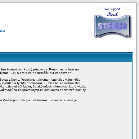
ácia
možné kontrolovať každý príspevok. Preto musíte brať na
 týchto ľudí) a preto za ne nemôžu byť zodpovední.
rušovať zákony. Posielanie takýchto materiálov Vám môže
by vynútenia týchto podmienok. Súhlasíte, že webmaster,
ko užívateľ súhlasíte, že akékoľvek informácie, ktoré vložíte
považovaní za zodpovedných za akékoľvek hackerské pokusy,
iu Vášho pohodlia pri prehliadaní. E-mailová adresa je