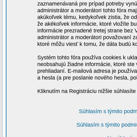
zaznamenávaná pre prípad potreby vynút
administrátor a moderátori tohto fóra maj
akúkoľvek tému, kedykoľvek zistia, že o
že akékoľvek informácie, ktoré vložíte b
informácie prezradené tretej strane be
administrátor a moderátori považovaní 
ktoré môžu viesť k tomu, že dáta budú 
Systém tohto fóra používa cookies k ukla
neobsahujú žiadne informácie, ktoré ste v
prehliadaní. E-mailová adresa je používa
a hesla (a pre poslanie nového hesla, po
Kliknutím na Registráciu nižšie súhlasít
Súhlasím s týmito podm
Súhlasím s týmito podmi