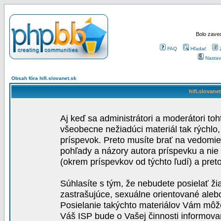
Bolo zaved
FAQ
Hľadať
Nastav
Obsah fóra hifi.slovanet.sk
hifi.slovane
Aj keď sa administrátori a moderátori toh
všeobecne nežiadúci materiál tak rýchlo
príspevok. Preto musíte brať na vedomie,
pohľady a názory autora príspevku a nie
(okrem príspevkov od týchto ľudí) a pre
Súhlasíte s tým, že nebudete posielať ži
zastrašujúce, sexuálne orientované aleb
Posielanie takýchto materiálov Vám môže 
Váš ISP bude o Vašej činnosti informova