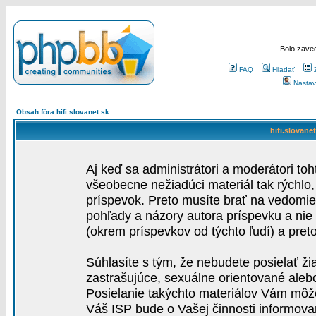
Bolo zaved
FAQ
Hľadať
Nastav
Obsah fóra hifi.slovanet.sk
hifi.slovane
Aj keď sa administrátori a moderátori toh
všeobecne nežiadúci materiál tak rýchlo
príspevok. Preto musíte brať na vedomie,
pohľady a názory autora príspevku a nie
(okrem príspevkov od týchto ľudí) a pre
Súhlasíte s tým, že nebudete posielať ži
zastrašujúce, sexuálne orientované aleb
Posielanie takýchto materiálov Vám môže 
Váš ISP bude o Vašej činnosti informova