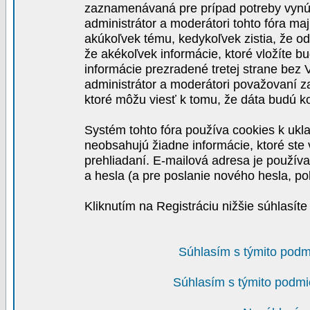
zaznamenávaná pre prípad potreby vynút
administrátor a moderátori tohto fóra maj
akúkoľvek tému, kedykoľvek zistia, že o
že akékoľvek informácie, ktoré vložíte b
informácie prezradené tretej strane be
administrátor a moderátori považovaní 
ktoré môžu viesť k tomu, že dáta budú 
Systém tohto fóra používa cookies k ukla
neobsahujú žiadne informácie, ktoré ste v
prehliadaní. E-mailová adresa je používa
a hesla (a pre poslanie nového hesla, po
Kliknutím na Registráciu nižšie súhlasít
Súhlasím s týmito podm
Súhlasím s týmito podmi